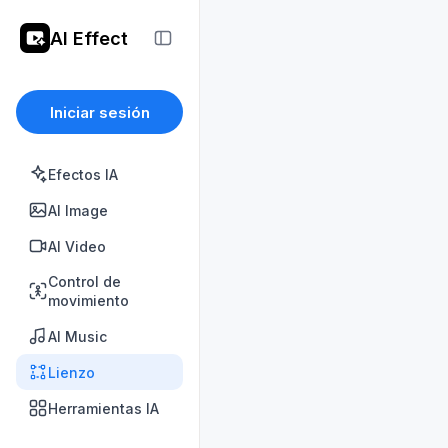
AI Effect
Iniciar sesión
Efectos IA
AI Image
AI Video
Control de
movimiento
AI Music
Lienzo
Herramientas IA