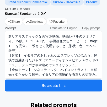
Brand / Product Commercial
Surreal / Dreamlike
Product
AUTHOR
MODEL
Bianca
Seedance 2.0
Share
Download
Favorite
Prompt
Translate to English
Copy prompt
超リアリスティックな実写CM映像。映画レベルのクオリテ
ィ。15秒。16:9、480p。 参照画像の缶コーヒー（ Image 
1 ）を完全に一致させて使用すること（形状・色・ラベル
厳守）。 

【音楽】 イタリアのおしゃれなエスプレッソに似合う、軽
快で洗練されたジャズ（アコーディオン＋ピアノ＋ウッドベ
ース）。テンポはやや速めでスタイリッシュ。 

【全体トーン】 シネマティック、ハイコントラスト、自然
光＋柔らかい反射光。イタリアの伝統的な石造りの街並み。
空気感・質感を重視したフォトリアル表現。 

【シーン構成】

Recreate this
 ■シーン1（0〜5秒） イタリアの石畳のビジネス街。朝〜
昼。 25歳の人男性、疲れた表情のスーツ姿（ネイビーのジ
ャケット）。 カメラは背後からのトラッキングショット
（ややローアングル）。 男性は参照画像の缶コーヒーを開
Related prompts