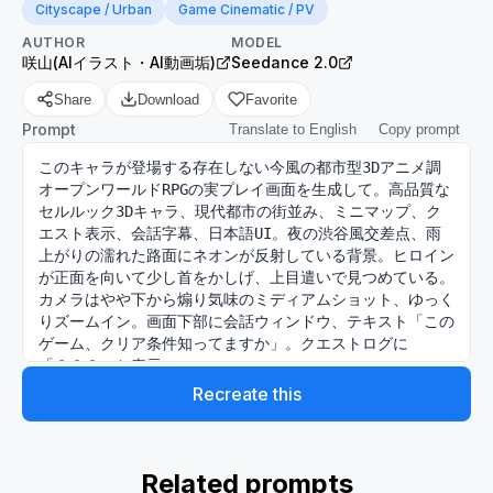
Cityscape / Urban
Game Cinematic / PV
AUTHOR
MODEL
咲山(AIイラスト・AI動画垢)
Seedance 2.0
Share
Download
Favorite
Prompt
Translate to English
Copy prompt
このキャラが登場する存在しない今風の都市型3Dアニメ調
オープンワールドRPGの実プレイ画面を生成して。高品質な
セルルック3Dキャラ、現代都市の街並み、ミニマップ、ク
エスト表示、会話字幕、日本語UI。夜の渋谷風交差点、雨
上がりの濡れた路面にネオンが反射している背景。ヒロイン
が正面を向いて少し首をかしげ、上目遣いで見つめている。
カメラはやや下から煽り気味のミディアムショット、ゆっく
りズームイン。画面下部に会話ウィンドウ、テキスト「この
ゲーム、クリア条件知ってますか」。クエストログに
「？？？」と表示。

Recreate this
 カット①:このキャラが登場する存在しない今風の都市型
3Dアニメ調オープンワールドRPGの実プレイ画面を生成し
て。高品質なセルルック3Dキャラ、現代都市の街並み、ミ
ニマップ、クエスト表示、会話字幕、日本語UI。夜の渋谷
Related prompts