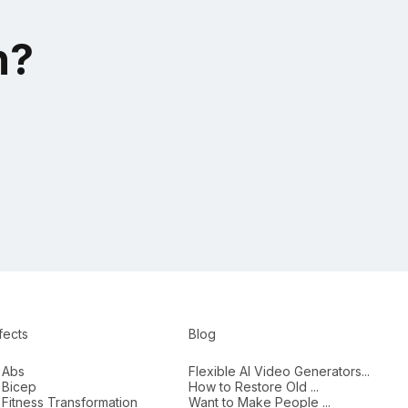
n?
fects
Blog
 Abs
Flexible AI Video Generators...
 Bicep
How to Restore Old ...
 Fitness Transformation
Want to Make People ...