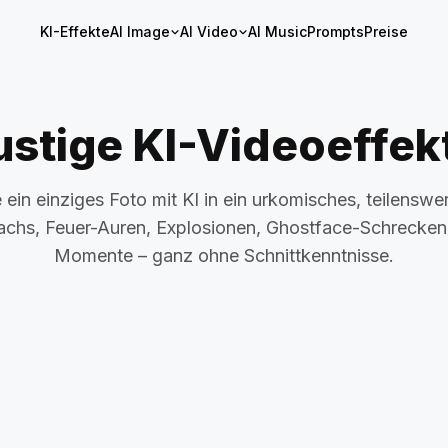
KI-Effekte
AI Image
AI Video
AI Music
Prompts
Preise
ustige KI-Videoeffek
ein einziges Foto mit KI in ein urkomisches, teilenswe
chs, Feuer-Auren, Explosionen, Ghostface-Schrecke
Momente – ganz ohne Schnittkenntnisse.
zeps
KI Sixpack
Trend
Pixie AI
KI-Kampf
sur KI
Trend
AI Pro Racer
KI Glatzen-Wischer
The Private Press
I Disagree
armung
I Quit
KI Haustier
llon
KI-Museumsporträt
Pocket Pup
-Cha
KI Voodoo-Puppe
Ghostface T
ag-Effekt
My Girlfriendssss
Zombie-Ha