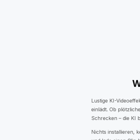
Night Night
Wer wird ver
Officer Crush
Alien-Entfüh
Oscar-Gewinner
Buddhas Se
Cry Me a River
Sheep Curls
Zauberer
I Believe I Ca
Kleine Haustier-Flucht auf der Autobahn
Nach d
Neu
Neu
W
Lustige KI-Videoeff
einlädt. Ob plötzli
Schrecken – die KI 
Nichts installieren, 