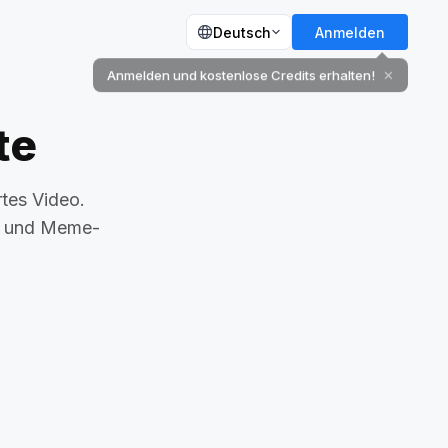
Deutsch
Anmelden
te
rtes Video.
n und Meme-
Den Kobold fangen
AI Fake Sleep
Trend
Army Dreamers
 Skateboard
KI-Haustier-Kopierer
py
Meine Super-Riesenkatze
error
Pole Split Vixen
nd
360° Mikrowelle