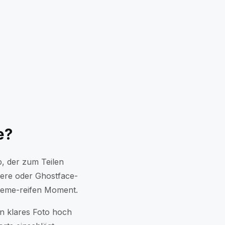
eug
Polar Bear Shock
m
Smoking Vibe
ado
Ballon-Bauch
Beam Me Up
Selfie im Keller
 Dream
Neu
e?
p, der zum Teilen
iere oder Ghostface-
 meme-reifen Moment.
ein klares Foto hoch