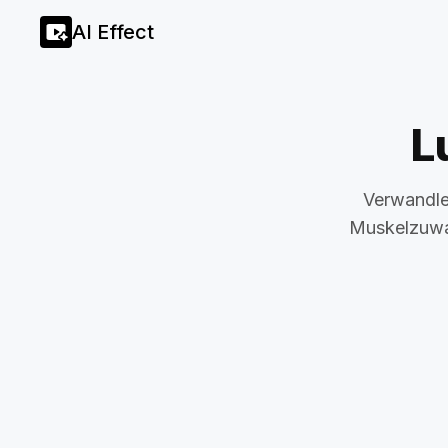
AI Effect
L
Verwandle 
Muskelzuwa
KI Bi
Privatjet Foto
Trend
Fire Aura AI
Slick Back Fri
KI Spray Haar
Trend
Mitten im Hochheben erwischt
KI Tiger-Um
KI Gefriereffekt
KI Parade-Ba
Grusel-Puppe
Muertos Cha
Kätzchen Verstecken
KI Faustschl