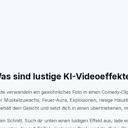
haftet?
Huge Cutie
Privatflugz
rung
Dust Me Away
Baby Shroo
gen
BOOM DROP
Money Torn
Middle Finger Up
Evil Trigger
n Fly
Die Linse riechen
Shut Up My
em Fall
Die geheime Milliardär-Enthüllung
Neu
as sind lustige KI-Videoeffekt
ekte verwandeln ein gewöhnliches Foto in einen Comedy-Cli
cher Muskelzuwachs, Feuer-Aura, Explosionen, riesige Haust
behält dein Gesicht und setzt dich in einen übertriebenen,
kein Schnitt. Such dir unten einen lustigen Effekt aus, lade 