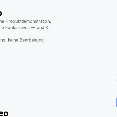
o
ine Produktdemonstration,
ne Fantasiewelt — und KI
ung, keine Bearbeitung.
eo