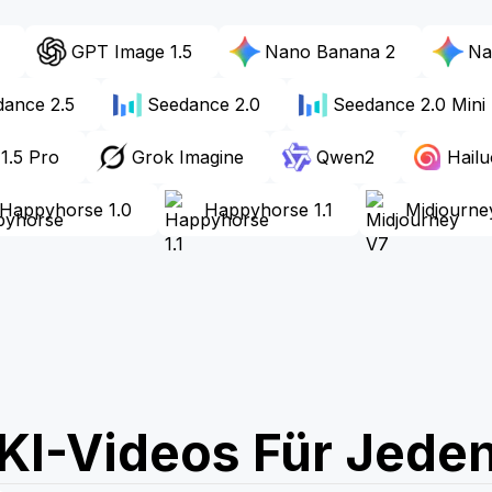
GPT Image 1.5
Nano Banana 2
Na
ance 2.5
Seedance 2.0
Seedance 2.0 Mini
1.5 Pro
Grok Imagine
Qwen2
Hailu
Happyhorse 1.0
Happyhorse 1.1
Midjourne
e KI-Videos Für Jed