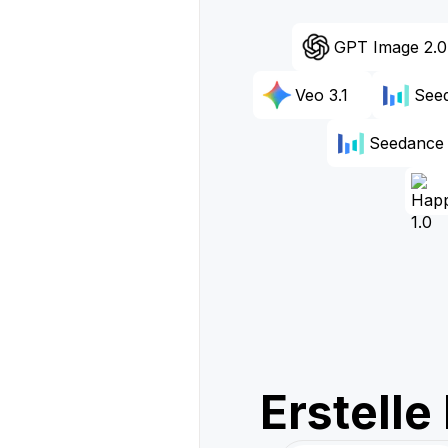
GPT Image 2.0
Veo 3.1
Seed
Seedance 
Erstell