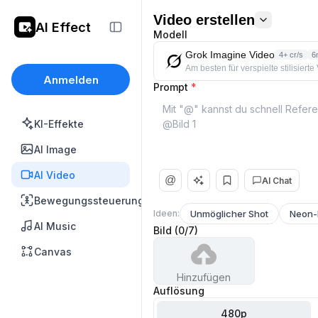
Video erstellen
AI Effect
Modell
Grok Imagine Video
4+ cr/s
6
Am besten für verspielte stilisiert
Anmelden
Prompt
*
KI-Effekte
AI Image
AI Video
@
AI Chat
Bewegungssteuerung
Ideen:
Unmöglicher Shot
Neon-
AI Music
Bild
(
0
/
7
)
Canvas
Hinzufügen
Auflösung
480p