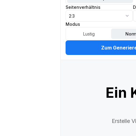
Seitenverhältnis
D
2:3
Modus
Lustig
Norm
Zum Generier
Ein 
Erstelle 