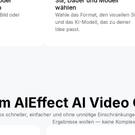
oder
Stil, Dauer und Modell
n
wählen
Bild oder
Wähle das Format, den visuellen St
und das KI-Modell, das zu deiner
Idee passt.
 AIEffect AI Video
eos schneller, einfacher und ohne unnötige Einschränkungen.
Ergebnisse wollen — keine Komplexi