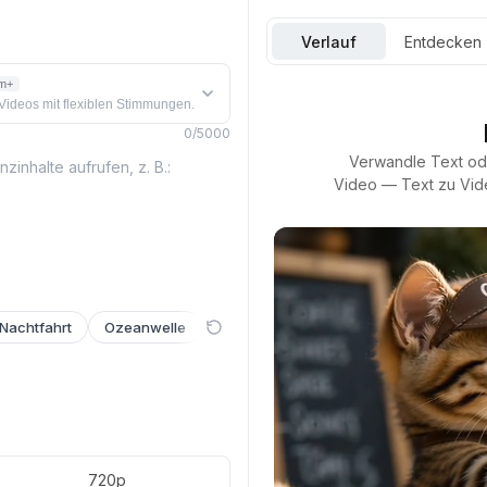
Verlauf
Entdecken
m+
e Videos mit flexiblen Stimmungen.
0
/
5000
Verwandle Text ode
Video — Text zu Vid
Nachtfahrt
Ozeanwelle
Kirschblüte
Galaxie-Flythrough
720p