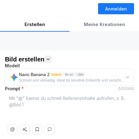
Anmelden
Erstellen
Meine Kreationen
Bild erstellen
Modell
Nano Banana 2
Beliebt
6+ cr
~2m
Schnell und vielseitig. Ideal für kreative Entwürfe und verschiedene Stil
Prompt
*
0
/
20000
@