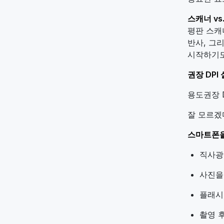
스캐너 vs
평판 스캐
반사, 그
시작하기도
권장 DPI
용도권장 D
잘 모르겠다
스마트폰을
직사광
사진을
플래시
촬영 