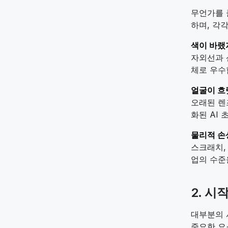
무언가를 
하며, 각
색이 바랬
자외선과 
체로 우수
얼굴이 흐
오래된 렌
화된 AI
물리적 손
스크래치,
업의 수준
2. 시
대부분의 
중요한 요