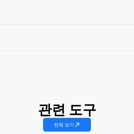
관련 도구
차차
AI 스웨이 댄스
카발로나 댄스
전체 보기