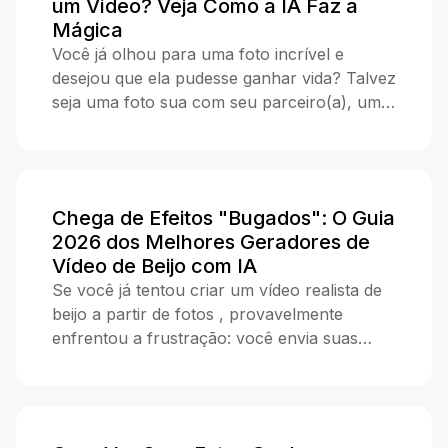
um Vídeo? Veja Como a IA Faz a
Mágica
Você já olhou para uma foto incrível e
desejou que ela pudesse ganhar vida? Talvez
seja uma foto sua com seu parceiro(a), uma
ideia criativa para uma história, ou apenas
algo divertido para surpreender um amigo. A
boa notícia é que você não precisa mais de
uma equipe de filmagem ou software de
Chega de Efeitos "Bugados": O Guia
edição caro. Com um gerador de vídeo de
2026 dos Melhores Geradores de
beijo com IA , você pode pegar uma ou duas
Vídeo de Beijo com IA
fotos simples e transformá-las em uma
Se você já tentou criar um vídeo realista de
animação de beijo suave e realista em menos
beijo a partir de fotos , provavelmente
de um minuto. Como a IA Faz as Fotos "Se
enfrentou a frustração: você envia suas
Beijarem"? No passado, fazer uma imagem
melhores fotos, espera a renderização, e o
estática se mover exigia animação quadro a
resultado parece uma bagunça distorcida e
quadro. Agora, a IA faz todo o trabalho
robótica. A internet está cheia de
pesado por você. Quando você faz o upload
ferramentas que prometem "animar
das suas imagens, o sistema analisa as