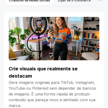
Criadores de Redes Sociais
Lojas de E-commerce
Profis
Crie visuais que realmente se
destacam
Gere imagens originais para TikTok, Instagram,
YouTube ou Pinterest sem depender de bancos
de imagens. É uma forma rápida de produzir
conteúdo que pareça novo e alinhado com sua
marca.