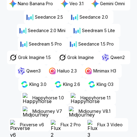
Nano Banana Pro
Veo 3.1
Gemini Omni
Seedance 2.5
Seedance 2.0
Seedance 2.0 Mini
Seedream 5 Lite
Seedream 5 Pro
Seedance 1.5 Pro
Grok Imagine 1.5
Grok Imagine
Qwen2
Qwen3
Hailuo 2.3
Minimax H3
Kling 3.0
Kling 2.6
Kling O3
Happyhorse 1.0
Happyhorse 1.1
Midjourney V7
Midjourney V8.1
Pixverse v6
Flux 2 Pro
Flux 3 Video