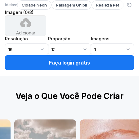
Ideias:
Cidade Neon
Paisagem Ghibli
Realeza Pet
Pers
Imagem
(
0
/
8
)
Adicionar
Resolução
Proporção
Imagens
1K
1:1
1
Faça login grátis
Veja o Que Você Pode Criar