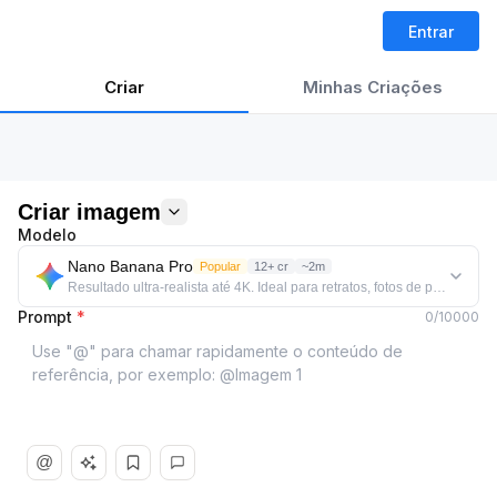
Entrar
Criar
Minhas Criações
Criar imagem
Modelo
Nano Banana Pro
Popular
12+ cr
~2m
Resultado ultra-realista até 4K. Ideal para retratos, fotos de produtos e 
Prompt
*
0
/
10000
@