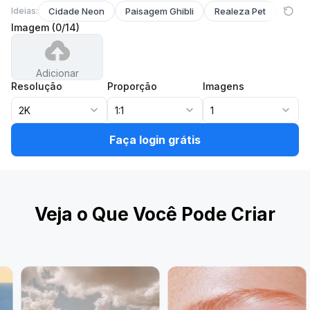
Ideias:
Cidade Neon
Paisagem Ghibli
Realeza Pet
Pers
Imagem
(
0
/
14
)
Adicionar
Resolução
Proporção
Imagens
2K
1:1
1
Faça login grátis
Veja o Que Você Pode Criar