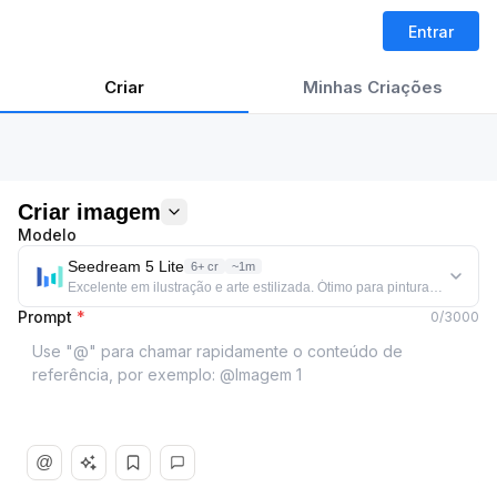
Entrar
Criar
Minhas Criações
Criar imagem
Modelo
Seedream 5 Lite
6+ cr
~1m
Excelente em ilustração e arte estilizada. Ótimo para pinturas digitais e 
Prompt
*
0
/
3000
@