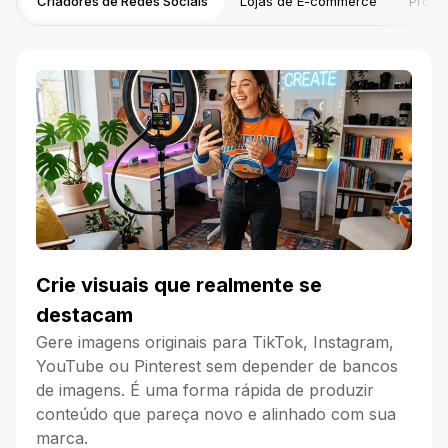
Criadores de Redes Sociais
Lojas de E-commerce
Profis
Crie visuais que realmente se
destacam
Gere imagens originais para TikTok, Instagram,
YouTube ou Pinterest sem depender de bancos
de imagens. É uma forma rápida de produzir
conteúdo que pareça novo e alinhado com sua
marca.