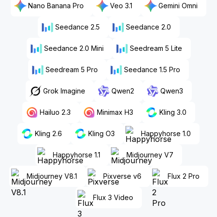
Nano Banana Pro
Veo 3.1
Gemini Omni
Seedance 2.5
Seedance 2.0
Seedance 2.0 Mini
Seedream 5 Lite
Seedream 5 Pro
Seedance 1.5 Pro
Grok Imagine
Qwen2
Qwen3
Hailuo 2.3
Minimax H3
Kling 3.0
Kling 2.6
Kling O3
Happyhorse 1.0
Happyhorse 1.1
Midjourney V7
Midjourney V8.1
Pixverse v6
Flux 2 Pro
Flux 3 Video