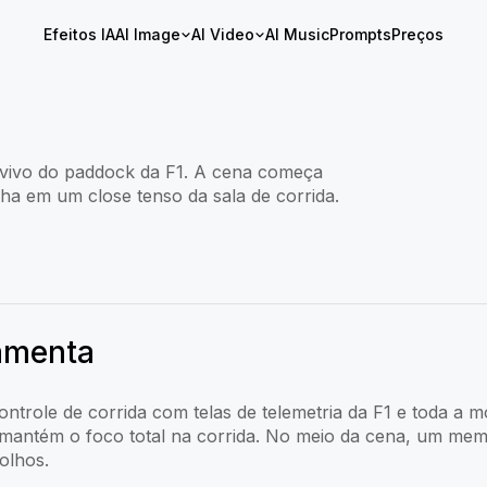
Efeitos IA
AI Image
AI Video
AI Music
Prompts
Preços
vivo do paddock da F1. A cena começa
ha em um close tenso da sala de corrida.
ramenta
ntrole de corrida com telas de telemetria da F1 e toda 
 mantém o foco total na corrida. No meio da cena, um me
olhos.