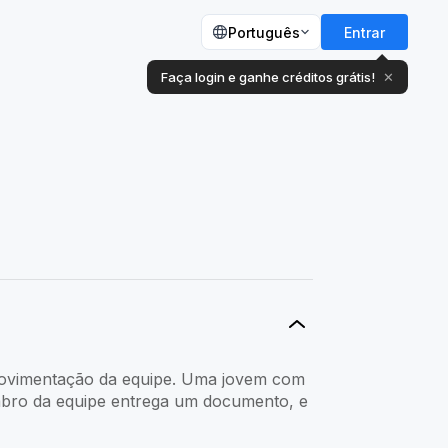
Português
Entrar
Faça login e ganhe créditos grátis!
✕
a movimentação da equipe. Uma jovem com
mbro da equipe entrega um documento, e