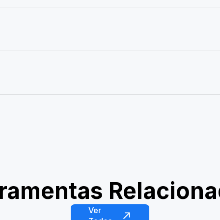
ramentas Relacion
 Futebol
AI Pro Racer
Ver