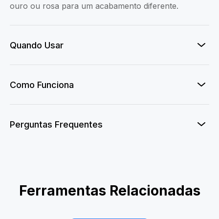
ouro ou rosa para um acabamento diferente.
Quando Usar
Como Funciona
Perguntas Frequentes
AI Action Figure
Ferramentas Relacionadas
Clay-mation Me!
Evocador de Dragão
Boneco IA
Troca de Gênero
Sereia Incrível