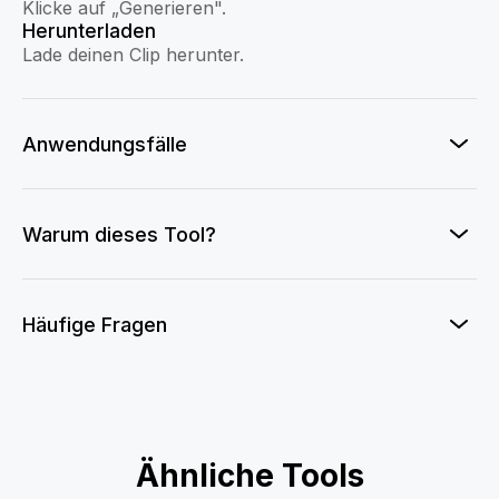
Klicke auf „Generieren".
Herunterladen
Lade deinen Clip herunter.
Anwendungsfälle
Warum dieses Tool?
Häufige Fragen
Fatal Ace
Ähnliche Tools
Oscar-Gewinner
Privatjet Foto
Privatflugzeug