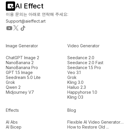
AI Effect
이용 문의는 아래로 연락해 주세요:
Support@aieffect.art
Image Generator
Video Generator
ChatGPT Image 2
Seedance 2.0
NanoBanana 2
Seedance 2.0 Fast
NanoBanana Pro
Seedance 1.5 Pro
GPT 1.5 Image
Veo 3.1
Seedream 5.0 Lite
Grok
Grok
Kling 3.0
Qwen 2
Hailuo 2.3
Midjourney V7
Happyhorse 1.0
Kling O3
Effects
Blog
AI Abs
Flexible AI Video Generators...
AI Bicep
How to Restore Old ...