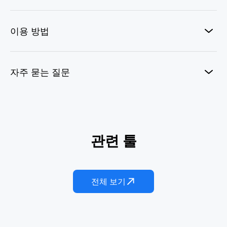
이용 방법
자주 묻는 질문
F1 패독 라이브
관련 툴
AI 자전거 킥
원샷 레전드
스키 팝
AI 슬램덩크
관중석 카메라 캡처
전체 보기