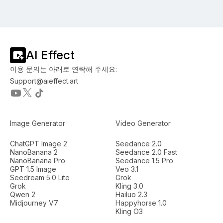
AI Effect
이용 문의는 아래로 연락해 주세요:
Support@aieffect.art
Image Generator
Video Generator
ChatGPT Image 2
Seedance 2.0
NanoBanana 2
Seedance 2.0 Fast
NanoBanana Pro
Seedance 1.5 Pro
GPT 1.5 Image
Veo 3.1
Seedream 5.0 Lite
Grok
Grok
Kling 3.0
Qwen 2
Hailuo 2.3
Midjourney V7
Happyhorse 1.0
Kling O3