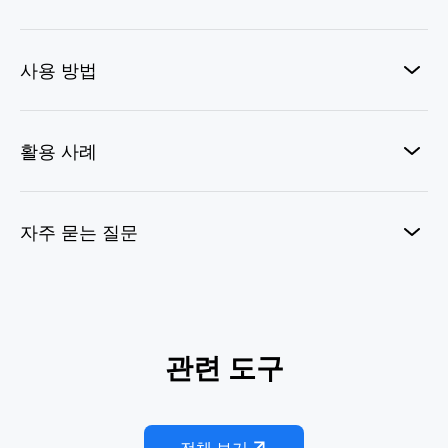
사용 방법
활용 사례
자주 묻는 질문
풋볼 팬캠
관련 도구
F1 패독 라이브
관중석 카메라 캡처
AI 자전거 킥
원샷 레전드
프로 레이서