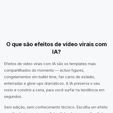
Middle Finger Up
Evil Trigger
Ending de Idol
MotoGP na Transmissão
Sway Dance com IA
Ruin Your Vow
Órbita com Bandeira no Skyline
Crush da Crowd Cam
O que são efeitos de vídeo virais com
IA?
Efeitos de vídeo virais com IA são os templates mais
compartilhados do momento — action figures,
congelamentos em bullet time, fan cams de estádio,
enterradas e glow-ups dramáticos. A IA preserva o seu
rosto e constrói a cena, para você surfar na tendência em
segundos.
Sem edição, sem conhecimento técnico. Escolha um efeito