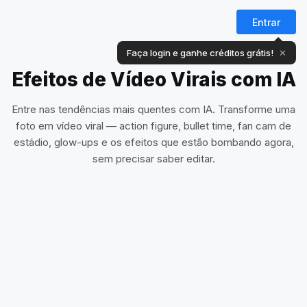
Entrar
Faça login e ganhe créditos grátis!
✕
Efeitos de Vídeo Virais com IA
Entre nas tendências mais quentes com IA. Transforme uma
foto em vídeo viral — action figure, bullet time, fan cam de
estádio, glow-ups e os efeitos que estão bombando agora,
sem precisar saber editar.
Celestial Blade
Bamboo Hunt
Crimson Void
Pick Me Up
Fúria Miniatura
AI Action Figure
Bullet Time
Céu ao Mar
Tendência
AI Fake Sleep
Tendência
Músculos com IA
Alien Sand Plains
Cold Stop
Army Dreamers
Herói em Ação nos Quadrinhos
Bebê Dançando com IA
Apex Aesthetic
Omikuji da Sorte
KBO Fan Cam
Fan Cam de Futebol
F1 Paddock Live
Stands Cam Capture
Pet Skate com IA
Copiadora de Pet com IA
Flagrado Comendo ao Vivo
Destaque no Show
OOTD com IA
Enterrada com IA
IA Congelado
Evocador de Dragão
Ninja Shadow Clone
Avião Privado
Smoking Vibe
Skull Multiverse
Mint in Box
Tendência