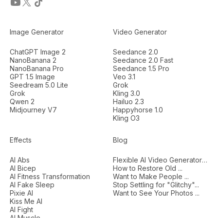
Image Generator
Video Generator
ChatGPT Image 2
Seedance 2.0
NanoBanana 2
Seedance 2.0 Fast
NanoBanana Pro
Seedance 1.5 Pro
GPT 1.5 Image
Veo 3.1
Seedream 5.0 Lite
Grok
Grok
Kling 3.0
Qwen 2
Hailuo 2.3
Midjourney V7
Happyhorse 1.0
Kling O3
Effects
Blog
AI Abs
Flexible AI Video Generators...
AI Bicep
How to Restore Old ...
AI Fitness Transformation
Want to Make People ...
AI Fake Sleep
Stop Settling for "Glitchy"...
Pixie AI
Want to See Your Photos ...
Kiss Me AI
AI Fight
AI Muscle