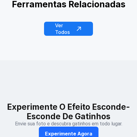
Ferramentas Relacionadas
Copiadora de Pet com IA
Pet Skate com IA
Capturando o Duende
Fish Dreamcore
Honey Bee Magic
Jellycat Everything
Ver
Todos
Experimente O Efeito Esconde-
Esconde De Gatinhos
Envie sua foto e descubra gatinhos em todo lugar.
Experimente Agora