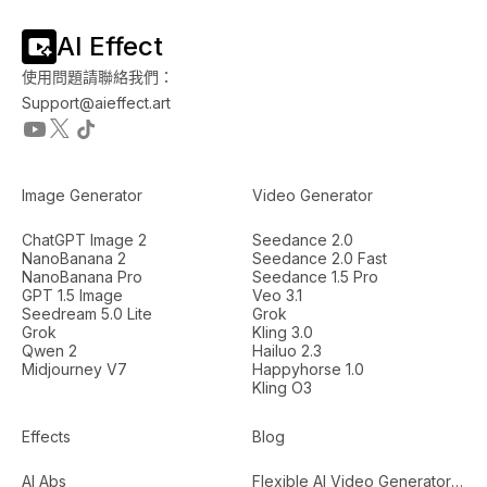
AI Effect
使用問題請聯絡我們：
Support@aieffect.art
Image Generator
Video Generator
ChatGPT Image 2
Seedance 2.0
NanoBanana 2
Seedance 2.0 Fast
NanoBanana Pro
Seedance 1.5 Pro
GPT 1.5 Image
Veo 3.1
Seedream 5.0 Lite
Grok
Grok
Kling 3.0
Qwen 2
Hailuo 2.3
Midjourney V7
Happyhorse 1.0
Kling O3
Effects
Blog
AI Abs
Flexible AI Video Generators...