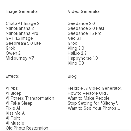
Image Generator
Video Generator
ChatGPT Image 2
Seedance 2.0
NanoBanana 2
Seedance 2.0 Fast
NanoBanana Pro
Seedance 1.5 Pro
GPT 1.5 Image
Veo 3.1
Seedream 5.0 Lite
Grok
Grok
Kling 3.0
Qwen 2
Hailuo 2.3
Midjourney V7
Happyhorse 1.0
Kling O3
Effects
Blog
AI Abs
Flexible AI Video Generators...
AI Bicep
How to Restore Old ...
AI Fitness Transformation
Want to Make People ...
AI Fake Sleep
Stop Settling for "Glitchy"...
Pixie AI
Want to See Your Photos ...
Kiss Me AI
AI Fight
AI Muscle
Old Photo Restoration