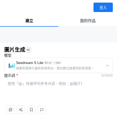
登入
建立
我的作品
圖片生成
模型
Seedream 5 Lite
6+ cr
~1m
插畫和風格化藝術表現突出，適合數位繪畫和創意視覺。
提示詞
*
0
/
3000
@