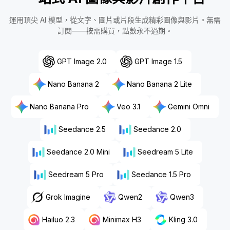
運用頂尖 AI 模型，從文字、圖片或片段生成精彩圖像與影片。無需
訂閱——按需購買，點數永不過期。
GPT Image 2.0
GPT Image 1.5
Nano Banana 2
Nano Banana 2 Lite
Nano Banana Pro
Veo 3.1
Gemini Omni
Seedance 2.5
Seedance 2.0
Seedance 2.0 Mini
Seedream 5 Lite
Seedream 5 Pro
Seedance 1.5 Pro
Grok Imagine
Qwen2
Qwen3
Hailuo 2.3
Minimax H3
Kling 3.0