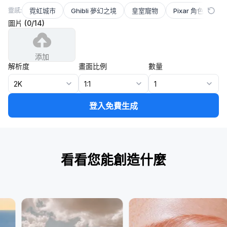
靈感:
霓虹城市
Ghibli 夢幻之境
皇室寵物
Pixar 角色
極
圖片
(
0
/
14
)
添加
解析度
畫面比例
數量
2K
1:1
1
登入免費生成
看看您能創造什麼