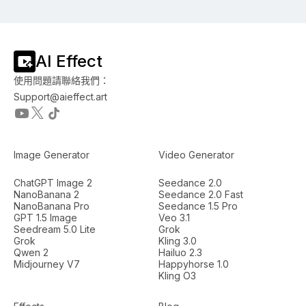
AI Effect
使用問題請聯絡我們：
Support@aieffect.art
Image Generator
Video Generator
ChatGPT Image 2
Seedance 2.0
NanoBanana 2
Seedance 2.0 Fast
NanoBanana Pro
Seedance 1.5 Pro
GPT 1.5 Image
Veo 3.1
Seedream 5.0 Lite
Grok
Grok
Kling 3.0
Qwen 2
Hailuo 2.3
Midjourney V7
Happyhorse 1.0
Kling O3