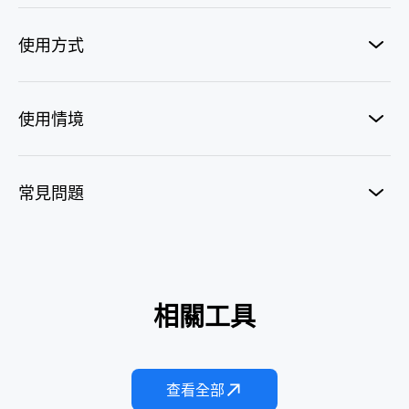
使用方式
使用情境
常見問題
足球球迷鏡頭
相關工具
F1 維修區直播
KBO 球迷直擊
一鏡成名
阿根廷進球
巴西進球
查看全部