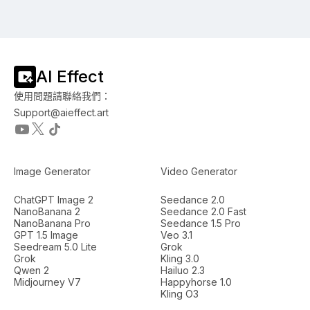
AI Effect
使用問題請聯絡我們：
Support@aieffect.art
Image Generator
Video Generator
ChatGPT Image 2
Seedance 2.0
NanoBanana 2
Seedance 2.0 Fast
NanoBanana Pro
Seedance 1.5 Pro
GPT 1.5 Image
Veo 3.1
Seedream 5.0 Lite
Grok
Grok
Kling 3.0
Qwen 2
Hailuo 2.3
Midjourney V7
Happyhorse 1.0
Kling O3