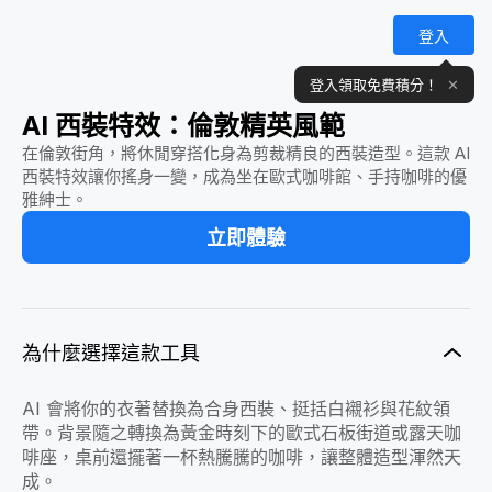
登入
登入領取免費積分！
✕
AI 西裝特效：倫敦精英風範
在倫敦街角，將休閒穿搭化身為剪裁精良的西裝造型。這款 AI
西裝特效讓你搖身一變，成為坐在歐式咖啡館、手持咖啡的優
雅紳士。
立即體驗
為什麼選擇這款工具
AI 會將你的衣著替換為合身西裝、挺括白襯衫與花紋領
帶。背景隨之轉換為黃金時刻下的歐式石板街道或露天咖
啡座，桌前還擺著一杯熱騰騰的咖啡，讓整體造型渾然天
成。