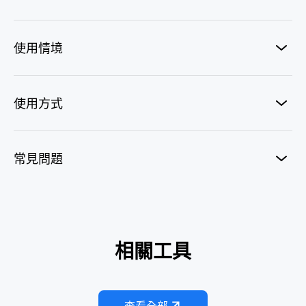
使用情境
使用方式
常見問題
西裝型男特效
相關工具
天生就是芭比
AI 花卉長裙
AI OOTD
Paw Princess
Vogue Walk