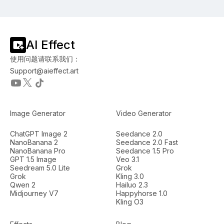
AI Effect
使用问题请联系我们：
Support@aieffect.art
Image Generator
Video Generator
ChatGPT Image 2
Seedance 2.0
NanoBanana 2
Seedance 2.0 Fast
NanoBanana Pro
Seedance 1.5 Pro
GPT 1.5 Image
Veo 3.1
Seedream 5.0 Lite
Grok
Grok
Kling 3.0
Qwen 2
Hailuo 2.3
Midjourney V7
Happyhorse 1.0
Kling O3