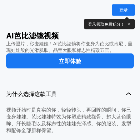
登录
登录领取免费积分！
✕
AI芭比滤镜视频
上传照片，秒变娃娃！AI芭比滤镜将你变身为芭比或肯尼，呈
现娃娃般的光滑肌肤、晶莹大眼和标志性精致五官。
立即体验
为什么选择这款工具
视频开始时是真实的你，轻轻转头，再回眸的瞬间，你已
变身娃娃。芭比娃娃特效为你塑造精致颧骨、超大蓝色眼
眸、纤长睫毛以及标志性的娃娃光泽感。你的服装、发型
和配饰全部原样保留。