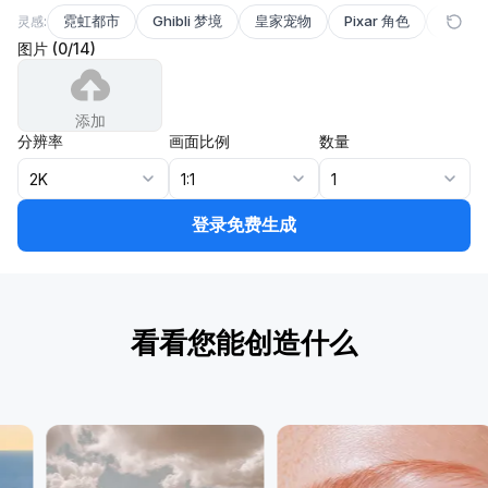
霓虹都市
Ghibli 梦境
皇家宠物
Pixar 角色
美食摄
灵感:
图片
(
0
/
14
)
添加
分辨率
画面比例
数量
2K
1:1
1
登录免费生成
看看您能创造什么