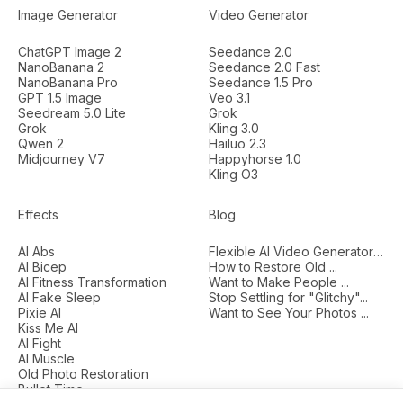
Image Generator
Video Generator
ChatGPT Image 2
Seedance 2.0
NanoBanana 2
Seedance 2.0 Fast
NanoBanana Pro
Seedance 1.5 Pro
GPT 1.5 Image
Veo 3.1
Seedream 5.0 Lite
Grok
Grok
Kling 3.0
Qwen 2
Hailuo 2.3
Midjourney V7
Happyhorse 1.0
Kling O3
Effects
Blog
AI Abs
Flexible AI Video Generators...
AI Bicep
How to Restore Old ...
AI Fitness Transformation
Want to Make People ...
AI Fake Sleep
Stop Settling for "Glitchy"...
Pixie AI
Want to See Your Photos ...
Kiss Me AI
AI Fight
AI Muscle
Old Photo Restoration
Bullet Time