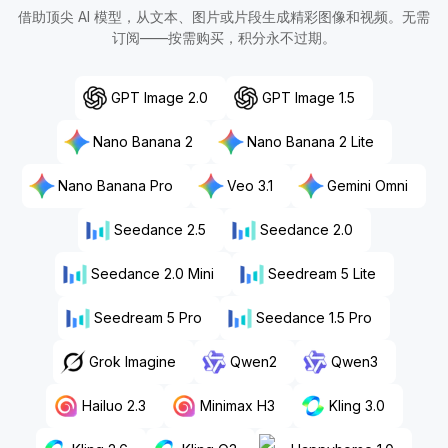
借助顶尖 AI 模型，从文本、图片或片段生成精彩图像和视频。无需
订阅——按需购买，积分永不过期。
GPT Image 2.0
GPT Image 1.5
Nano Banana 2
Nano Banana 2 Lite
Nano Banana Pro
Veo 3.1
Gemini Omni
Seedance 2.5
Seedance 2.0
Seedance 2.0 Mini
Seedream 5 Lite
Seedream 5 Pro
Seedance 1.5 Pro
Grok Imagine
Qwen2
Qwen3
Hailuo 2.3
Minimax H3
Kling 3.0