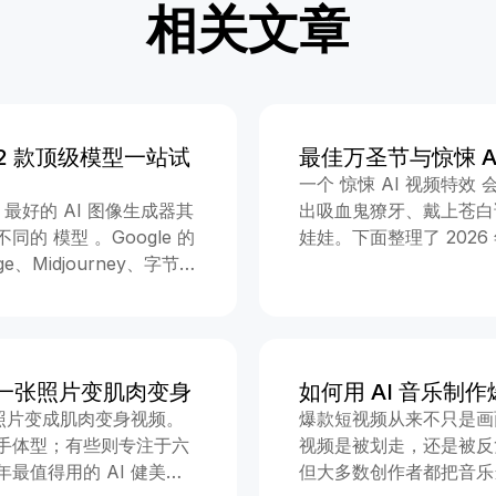
相关文章
：12 款顶级模型一站试
最佳万圣节与惊悚 
一个 惊悚 AI 视频特
 年，最好的 AI 图像生成器其
出吸血鬼獠牙、戴上苍白
 模型 。Google 的
娃娃。下面整理了 2026
age、Midjourney、字节跳
包括每种照片转视频变身
型，才是真正值得使用的选
格。 1. AI 吸血鬼变身
工具里，有各自的账号、
的照片变成哥特吸血鬼—
改变了这一点。它是一个统一
它是经典的万圣节造型，
地方。你只需要描述想要
像，而且脸部清晰可见。 立
：一张照片变肌肉变身
如何用 AI 音乐制作
下面每个模型都有一个 试
容 — 锋利獠牙咧嘴笑 
张照片变成肌肉变身视频。
爆款短视频从来不只是画
自动选好对应模型。 简
加上锋利獠牙，在几秒内
手体型；有些则专注于六
视频是被划走，还是被反
nana Pro ；想做文字
很快、冲击力强，特别适
年最值得用的 AI 健美增
但大多数创作者都把音乐
 Midjourney V8.1
魔笑容 3. AI 惊魂娃娃