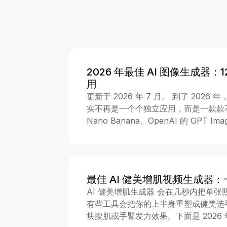
2026 年最佳 AI 图像生成器
用
更新于 2026 年 7 月。 到了 2026
实不再是一个个独立应用，而是一款款不同的
Nano Banana、OpenAI 的 GPT Im
动的 Seedream，以及另外几款模
择。麻烦的是：它们通常分散在各自的
每日限制和订阅方案。 AI Effect 
平台，把这些顶级模型并排放在同一个
最佳 AI 健美增肌视频生成器
的画面，选择合适的模型，然后生成；
AI 健美增肌生成器 会在几秒内把单
用 按钮，点击后会直接进入生成器，并
有些工具会把你的上半身重塑成健美选
单来说：想要最真实的图像，用 Nano Ba
块腹肌或手臂发力效果。下面是 2026 
和编辑，用 GPT Image 2 ；想要艺术感，用