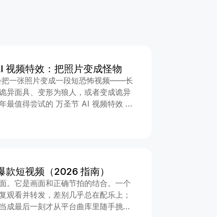
AI 视频特效：把照片变成怪物
效 会把一张照片变成一段短恐怖视频——长
诡异面具、变形为狼人，或者变成诡异
 年最值得尝试的 万圣节 AI 视频特效 ，
的效果，以及如何挑选最合适的惊悚风
 — 哥特獠牙与斗篷 AI 吸血鬼变身 会把你
—锋利獠牙、戏剧化阴影和黑色斗篷。
上镜后一眼就能认出。最适合正面人
即试试 AI 吸血鬼特效 2. 诡异恶魔笑
爆款短视频（2026 指南）
诡异恶魔笑容 会把你的笑容拉得更大，并
面。它是画面和正确节拍的结合。一个
把普通自拍变成让人不安的画面。节奏
复观看并转发，差别几乎总在配乐上；
合做成单段循环短片。 立即试试诡异恶
当成最后一刻才从平台曲库里随手挑的
 — 哥特童话木偶 AI 惊魂娃娃 会把你变成