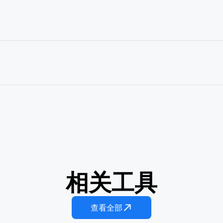
相关工具
身特效
动态新年四格拼贴
御神签运势
查看全部