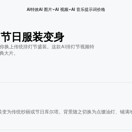
AI特效
AI 图片
AI 视频
AI 音乐
提示词
价格
：节日服装变身
你换上传统排灯节盛装。这款AI排灯节视频特
典大片。
装变为传统纱丽或节日库尔塔。背景随之切换为点缀油灯、铺满
。