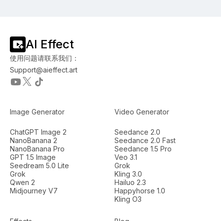
AI Effect
使用问题请联系我们：
Support@aieffect.art
Image Generator
Video Generator
ChatGPT Image 2
Seedance 2.0
NanoBanana 2
Seedance 2.0 Fast
NanoBanana Pro
Seedance 1.5 Pro
GPT 1.5 Image
Veo 3.1
Seedream 5.0 Lite
Grok
Grok
Kling 3.0
Qwen 2
Hailuo 2.3
Midjourney V7
Happyhorse 1.0
Kling O3