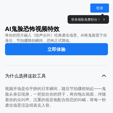
登录
登录领取免费积分！
✕
AI鬼脸恐怖视频特效
将你的照片融入《惊声尖叫》经典袭击场景。AI将鬼脸置于你
身后，节拍骤降的瞬间，恐怖正式降临。
立即体验
为什么选择这款工具
视频开场是你平静的日常瞬间，随后节拍骤然响起——鬼
脸从身后现身，一把掐住你的脖子，将你拖出画面，伴随
着你的尖叫声。沉重的低音炮配合惊恐的叫喊，将每一秒
袭击场景渲染得真实入骨。