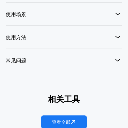
使用场景
使用方法
常见问题
AI巫毒娃娃
相关工具
幽灵玩偶
外星人绑架
僵尸手
AI打脸特效
AI喷雾变发
查看全部