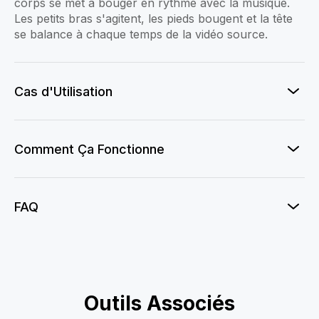
corps se met à bouger en rythme avec la musique.
Les petits bras s'agitent, les pieds bougent et la tête
se balance à chaque temps de la vidéo source.
Cas d'Utilisation
Comment Ça Fonctionne
FAQ
Pole Split Vixen
Outils Associés
Muertos Cha-Cha
IA Sway Dance
Cavalona Dance