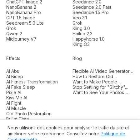
ChatGPT Image 2
Seedance 2.0
NanoBanana 2
Seedance 2.0 Fast
NanoBanana Pro
Seedance 1.5 Pro
GPT 1.5 Image
Veo 3.1
Seedream 5.0 Lite
Grok
Grok
Kling 3.0
Qwen 2
Hailuo 2.3
Midjourney V7
Happyhorse 1.0
Kling O3
Effects
Blog
AI Abs
Flexible AI Video Generators...
AI Bicep
How to Restore Old ...
AI Fitness Transformation
Want to Make People ...
AI Fake Sleep
Stop Settling for "Glitchy"...
Pixie AI
Want to See Your Photos ...
Kiss Me AI
AI Fight
AI Muscle
Old Photo Restoration
Bullet Time
Nous utilisons des cookies pour analyser le trafic du site et
améliorer votre expérience. Consultez notre
Politique de
© 2026 Aieffect.art Tous droits réservés.
Confidentialité
.