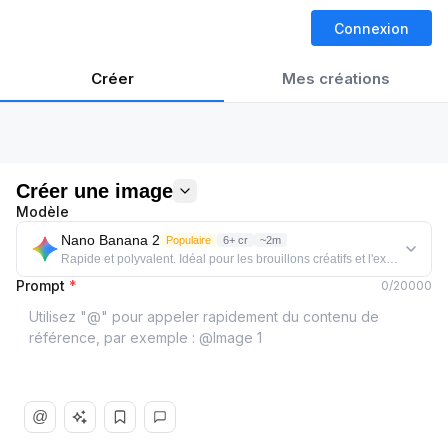
Connexion
Créer
Mes créations
Créer une image
Modèle
Nano Banana 2
Populaire
6+ cr
~2m
Rapide et polyvalent. Idéal pour les brouillons créatifs et l'exploration de
Prompt
*
0
/
20000
@