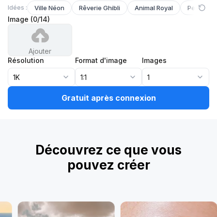
Idées :
Ville Néon
Rêverie Ghibli
Animal Royal
Personna
Image
(
0
/
14
)
Ajouter
Résolution
Format d'image
Images
1K
1:1
1
Gratuit après connexion
Découvrez ce que vous
pouvez créer