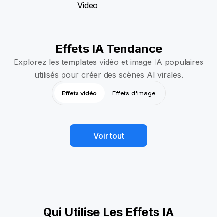
Effets IA Tendance
Explorez les templates vidéo et image IA populaires
utilisés pour créer des scènes AI virales.
Effets vidéo
Effets d'image
Abdos IA
Combat IA
Hot
Hot
Biceps IA
Bullet Time
Hot
Hot
Chauve IA Swipe
Kiss Me AI
Hot
Hot
But Argentine
AI Fake Sleep
Hot
Hot
Football en Direct
Skull Multiverse
Hot
Hot
Voir tout
Qui Utilise Les Effets IA