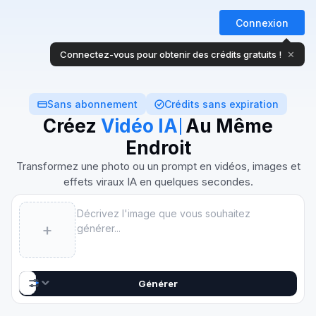
Connexion
Connectez-vous pour obtenir des crédits gratuits !
✕
Sans abonnement
Crédits sans expiration
Créez Vidéos, Images Et Effe
Créez
Vidéo IA
Au Même
Endroit
Transformez une photo ou un prompt en vidéos, images et
effets viraux IA en quelques secondes.
Prompt
+
AI Image
16:9 · 1K
Nano Banana 2
Générer