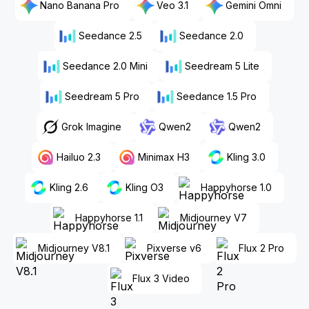
Nano Banana Pro
Veo 3.1
Gemini Omni
Seedance 2.5
Seedance 2.0
Seedance 2.0 Mini
Seedream 5 Lite
Seedream 5 Pro
Seedance 1.5 Pro
Grok Imagine
Qwen2
Qwen2
Hailuo 2.3
Minimax H3
Kling 3.0
Kling 2.6
Kling O3
Happyhorse 1.0
Happyhorse 1.1
Midjourney V7
Midjourney V8.1
Pixverse v6
Flux 2 Pro
Flux 3 Video