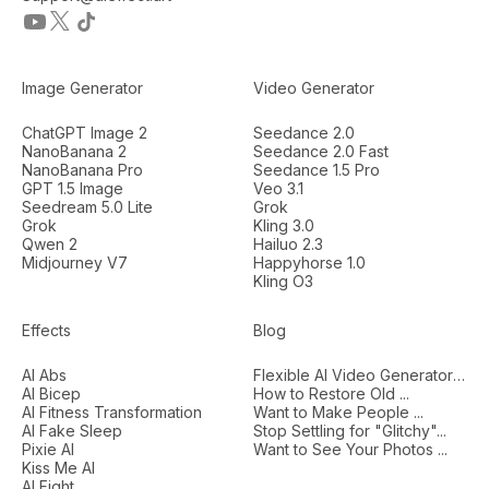
Image Generator
Video Generator
ChatGPT Image 2
Seedance 2.0
NanoBanana 2
Seedance 2.0 Fast
NanoBanana Pro
Seedance 1.5 Pro
GPT 1.5 Image
Veo 3.1
Seedream 5.0 Lite
Grok
Grok
Kling 3.0
Qwen 2
Hailuo 2.3
Midjourney V7
Happyhorse 1.0
Kling O3
Effects
Blog
AI Abs
Flexible AI Video Generators...
AI Bicep
How to Restore Old ...
AI Fitness Transformation
Want to Make People ...
AI Fake Sleep
Stop Settling for "Glitchy"...
Pixie AI
Want to See Your Photos ...
Kiss Me AI
AI Fight