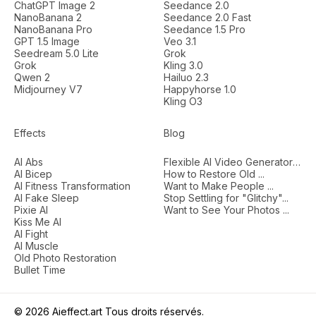
ChatGPT Image 2
Seedance 2.0
NanoBanana 2
Seedance 2.0 Fast
NanoBanana Pro
Seedance 1.5 Pro
GPT 1.5 Image
Veo 3.1
Seedream 5.0 Lite
Grok
Grok
Kling 3.0
Qwen 2
Hailuo 2.3
Midjourney V7
Happyhorse 1.0
Kling O3
Effects
Blog
AI Abs
Flexible AI Video Generators...
AI Bicep
How to Restore Old ...
AI Fitness Transformation
Want to Make People ...
AI Fake Sleep
Stop Settling for "Glitchy"...
Pixie AI
Want to See Your Photos ...
Kiss Me AI
AI Fight
AI Muscle
Old Photo Restoration
Bullet Time
© 2026 Aieffect.art Tous droits réservés.