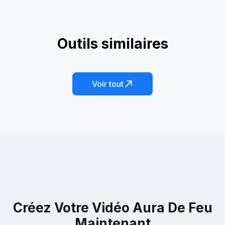
AI Action Figure
Outils similaires
Clay-mation Me !
Évocateur de Dragon
Figurine IA
Changement de Genre
Fin-tastic Mermaid
Voir tout
Créez Votre Vidéo Aura De Feu
Maintenant