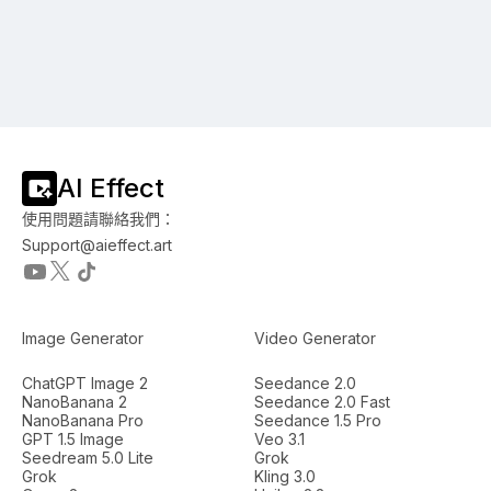
AI Effect
使用問題請聯絡我們：
Support@aieffect.art
Image Generator
Video Generator
ChatGPT Image 2
Seedance 2.0
NanoBanana 2
Seedance 2.0 Fast
NanoBanana Pro
Seedance 1.5 Pro
GPT 1.5 Image
Veo 3.1
Seedream 5.0 Lite
Grok
Grok
Kling 3.0