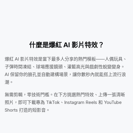
天際環繞旗幟
觀眾鏡頭時刻
什麼是爆紅 AI 影片特效？
爆紅 AI 影片特效是當下最多人分享的熱門模板——人偶玩具、
子彈時間凍結、球場應援鏡頭、灌籃高光與戲劇性蛻變變身。
AI 保留你的臉孔並自動建構場景，讓你數秒內就能搭上流行浪
潮。
無需剪輯，零技術門檻。在下方挑選熱門特效、上傳一張清晰
照片，即可下載專為 TikTok、Instagram Reels 和 YouTube
Shorts 打造的短影音。