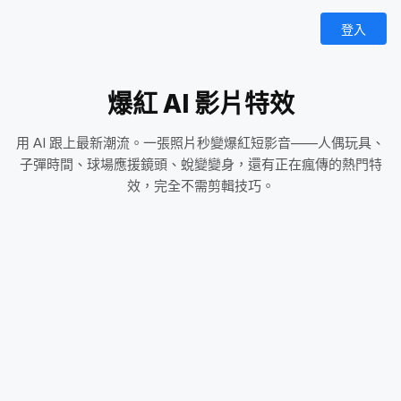
登入
爆紅 AI 影片特效
用 AI 跟上最新潮流。一張照片秒變爆紅短影音——人偶玩具、
子彈時間、球場應援鏡頭、蛻變變身，還有正在瘋傳的熱門特
效，完全不需剪輯技巧。
天刀
竹林追獵
緋紅虛空
Pick Me Up
掌上小怒人
AI動作人偶生成器
子彈時間
天空入海
Hot
AI Fake Sleep
Hot
AI 肌肉效果
異星沙漠平原
Cold Stop
Army Dreamers
漫畫英雄動作場面
AI 寶寶舞蹈
Apex Aesthetic
御神籤占卜
KBO 球迷直擊
足球球迷鏡頭
F1 維修區直播
看台攝影機捕捉
AI 寵物滑板
AI 寵物影印機
直播吃東西被抓包
演唱會聚光燈
AI OOTD
AI灌籃
AI冰封特效
龍之召喚者
忍者影分身
私人飛機
吞雲吐霧氛圍
骷髏多元宇宙
Mint in Box
Hot
Middle Finger Up
Evil Trigger
偶像 Ending
MotoGP直播特效
AI 搖擺舞
毀掉誓言