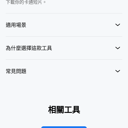
下載你的卡通短片。
適用場景
為什麼選擇這款工具
常見問題
Fatal Ace
相關工具
奧斯卡得獎者
私人飛機照片
私人飛機
紅牌光劍
天生就是芭比