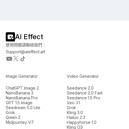
AI Effect
使用問題請聯絡我們：
Support@aieffect.art
Image Generator
Video Generator
ChatGPT Image 2
Seedance 2.0
NanoBanana 2
Seedance 2.0 Fast
NanoBanana Pro
Seedance 1.5 Pro
GPT 1.5 Image
Veo 3.1
Seedream 5.0 Lite
Grok
Grok
Kling 3.0
Qwen 2
Hailuo 2.3
Midjourney V7
Happyhorse 1.0
Kling O3