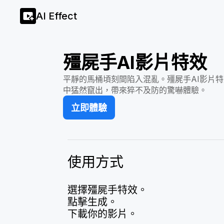
AI Effect
殭屍手AI影片特效
平靜的馬桶頃刻間陷入混亂。殭屍手AI影片
中猛然竄出，帶來猝不及防的驚嚇體驗。
立即體驗
使用方式
選擇殭屍手特效。
點擊生成。
下載你的影片。