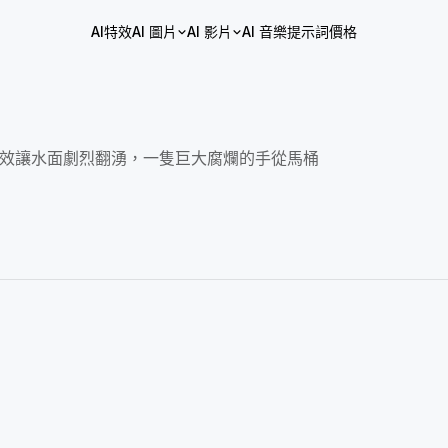
AI特效
AI 圖片
AI 影片
AI 音樂
提示詞
價格
特效讓水面劇烈翻湧，一隻巨大腐爛的手從馬桶