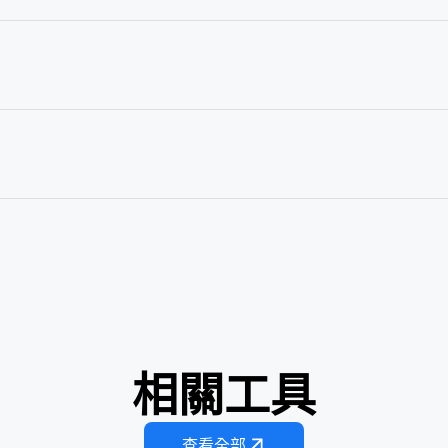
相關工具
AI巫毒娃娃
外星人綁架
查看全部