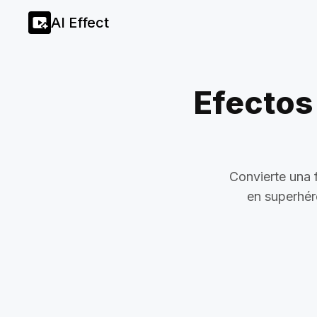
AI Effect
Efectos
Convierte una 
en superhér
Transformación Física con IA
Músculos con
Urban Evolve
Modo Divino 
Realeza Vampírica
Evocador de
Skull Multiverse
Tendencia
Sirena Mági
Armadura Ciber: Renacida bajo la Lluvia
Ascenso de 