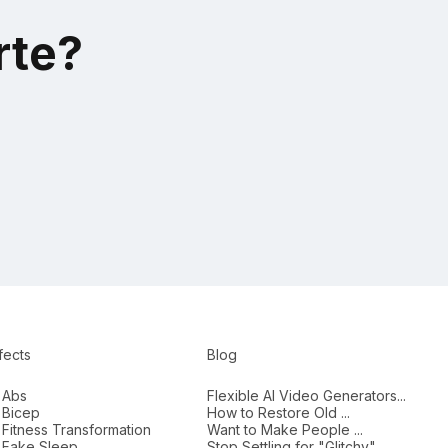
rte?
fects
Blog
 Abs
Flexible AI Video Generators...
 Bicep
How to Restore Old ...
 Fitness Transformation
Want to Make People ...
I Fake Sleep
Stop Settling for "Glitchy"...