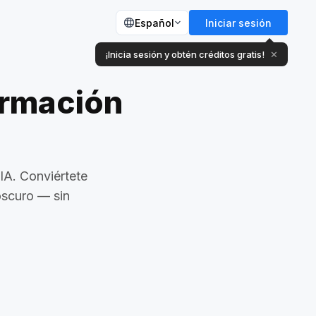
Español
Iniciar sesión
¡Inicia sesión y obtén créditos gratis!
✕
ormación
IA. Conviértete
oscuro — sin
Transformación con Pintura IA
Full Throttle
ance
God Wing Gacha
ropa
Dios del Trueno
enenoso
Alas de Ángel Negro