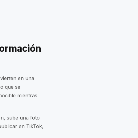
formación
vierten en una
po que se
nocible mientras
ón, sube una foto
publicar en TikTok,