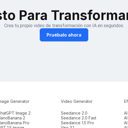
sto Para Transforma
Crea tu propio video de transformación con IA en segundos.
Pruébalo ahora
mage Generator
Video Generator
Ef
hatGPT Image 2
Seedance 2.0
AI
anoBanana 2
Seedance 2.0 Fast
AI
anoBanana Pro
Seedance 1.5 Pro
AI
PT 1.5 Image
Veo 3.1
A