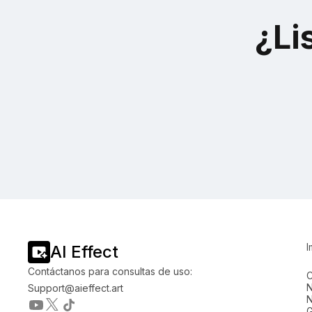
¿Li
I
AI Effect
Contáctanos para consultas de uso:
C
N
Support@aieffect.art
N
G