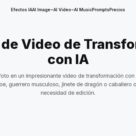
Efectos IA
AI Image
AI Video
AI Music
Prompts
Precios
 de Video de Transf
con IA
foto en un impresionante video de transformación con 
oe, guerrero musculoso, jinete de dragón o caballero 
necesidad de edición.
 IA
Transformación de Avatar con IA
Activado
Skyfall Vanguard
Cavalona D
 Dragones
Shark Shadows
Furia Licánt
ca
OmniHero Forge
Pez león v
Lava