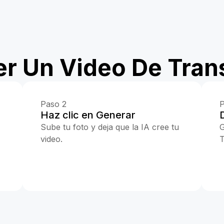
r Un Video De Tran
Paso 2
P
Haz clic en Generar
Sube tu foto y deja que la IA cree tu
G
video.
T