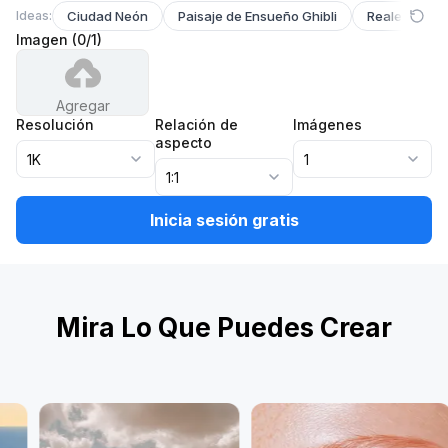
Ideas:
Ciudad Neón
Paisaje de Ensueño Ghibli
Realeza de 
Imagen
(
0
/
1
)
Agregar
Resolución
Relación de
Imágenes
aspecto
1K
1
1:1
Inicia sesión gratis
Mira Lo Que Puedes Crear