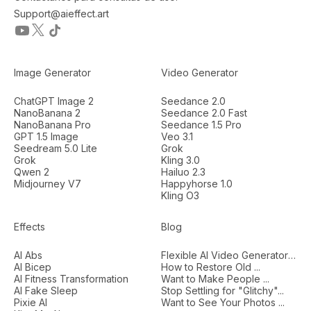
Support@aieffect.art
Image Generator
Video Generator
ChatGPT Image 2
Seedance 2.0
NanoBanana 2
Seedance 2.0 Fast
NanoBanana Pro
Seedance 1.5 Pro
GPT 1.5 Image
Veo 3.1
Seedream 5.0 Lite
Grok
Grok
Kling 3.0
Qwen 2
Hailuo 2.3
Midjourney V7
Happyhorse 1.0
Kling O3
Effects
Blog
AI Abs
Flexible AI Video Generators...
AI Bicep
How to Restore Old ...
AI Fitness Transformation
Want to Make People ...
AI Fake Sleep
Stop Settling for "Glitchy"...
Pixie AI
Want to See Your Photos ...