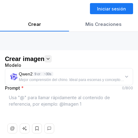
Iniciar sesión
Crear
Mis Creaciones
Crear imagen
Modelo
Qwen2
9 cr
~30s
Mejor comprensión del chino. Ideal para escenas y conceptos descritos
Prompt
*
0
/
800
@