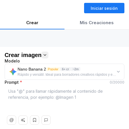
Iniciar sesión
Crear
Mis Creaciones
Crear imagen
Modelo
Nano Banana 2
Popular
6+ cr
~2m
Rápido y versátil. Ideal para borradores creativos rápidos y explorar múl
Prompt
*
0
/
20000
@