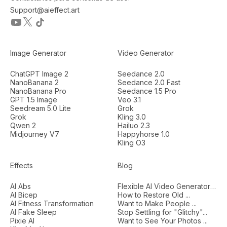
Support@aieffect.art
Image Generator
Video Generator
ChatGPT Image 2
Seedance 2.0
NanoBanana 2
Seedance 2.0 Fast
NanoBanana Pro
Seedance 1.5 Pro
GPT 1.5 Image
Veo 3.1
Seedream 5.0 Lite
Grok
Grok
Kling 3.0
Qwen 2
Hailuo 2.3
Midjourney V7
Happyhorse 1.0
Kling O3
Effects
Blog
AI Abs
Flexible AI Video Generators...
AI Bicep
How to Restore Old ...
AI Fitness Transformation
Want to Make People ...
AI Fake Sleep
Stop Settling for "Glitchy"...
Pixie AI
Want to See Your Photos ...