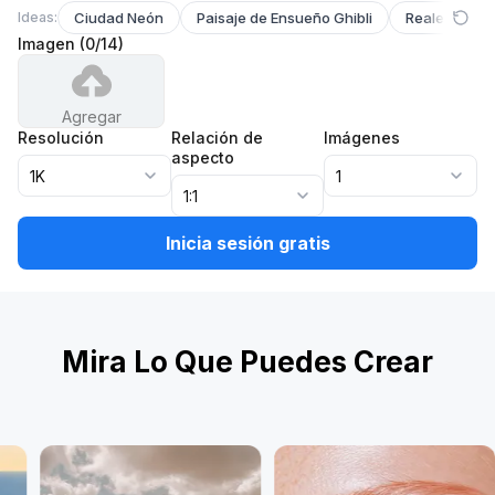
Ideas:
Ciudad Neón
Paisaje de Ensueño Ghibli
Realeza de 
Imagen
(
0
/
14
)
Agregar
Resolución
Relación de
Imágenes
aspecto
1K
1
1:1
Inicia sesión gratis
Mira Lo Que Puedes Crear