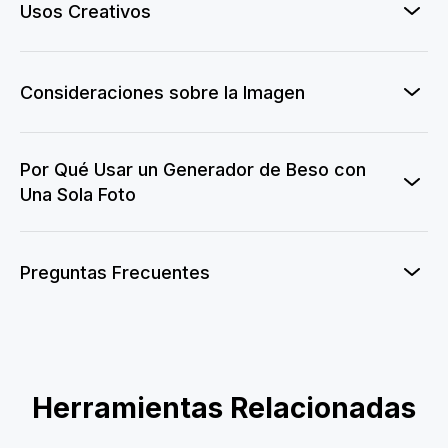
Usos Creativos
Consideraciones sobre la Imagen
Por Qué Usar un Generador de Beso con
Una Sola Foto
Preguntas Frecuentes
Herramientas Relacionadas
Corazón de manos de pareja con IA
Vestido de novia con IA
Órbita Skyline con Bandera
Voto Nupcial Eterno
La Onda del Tiempo
Kiss Me AI