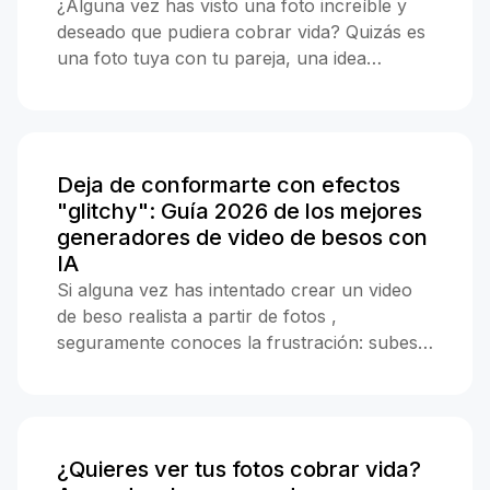
¿Alguna vez has visto una foto increíble y
deseado que pudiera cobrar vida? Quizás es
una foto tuya con tu pareja, una idea
creativa para una historia o simplemente
algo divertido para sorprender a un amigo.
La buena noticia es que ya no necesitas un
equipo de grabación ni software de edición
Deja de conformarte con efectos
costoso. Con un generador de vídeos de
"glitchy": Guía 2026 de los mejores
besos con IA , puedes tomar una o dos
generadores de video de besos con
fotos simples y convertirlas en una
IA
animación de beso fluida y realista en menos
Si alguna vez has intentado crear un video
de un minuto. ¿Cómo hace la IA que las
de beso realista a partir de fotos ,
fotos se "besen"? Antes, hacer que una
seguramente conoces la frustración: subes
imagen estática se moviera requería
tus mejores imágenes, esperas el
animación cuadro por cuadro. Ahora, la IA
renderizado y el resultado parece un
hace todo el trabajo pesado por ti. Cuando
desastre distorsionado y robótico. Internet
subes tus imágenes, el sistema analiza las
está lleno de herramientas que prometen
estructuras faciales, la iluminación y los
¿Quieres ver tus fotos cobrar vida?
"animar cualquier cosa", pero la verdad es
ángulos. No se trata simplemente de "juntar"