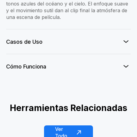
tonos azules del océano y el cielo. El enfoque suave
y el movimiento sutil dan al clip final la atmósfera de
una escena de película.
Casos de Uso
Cómo Funciona
Herramientas Relacionadas
Corazón de manos de pareja con IA
Vestido de novia con IA
Órbita Skyline con Bandera
Voto Nupcial Eterno
La Onda del Tiempo
Kiss Me AI
Ver
Todo