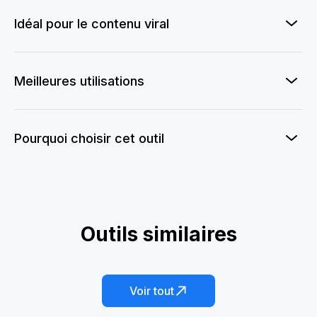
Idéal pour le contenu viral
Meilleures utilisations
Pourquoi choisir cet outil
Fureur en Miniature
Outils similaires
Honey Bee Magic
Cache-Cache avec les Chatons
Photocopieuse IA pour Animaux
Animal Skateboard IA
Fish Dreamcore
Voir tout