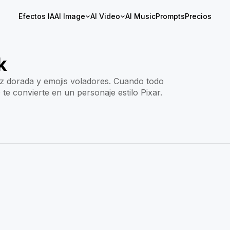
Efectos IA
AI Image
AI Video
AI Music
Prompts
Precios
k
luz dorada y emojis voladores. Cuando todo
 te convierte en un personaje estilo Pixar.