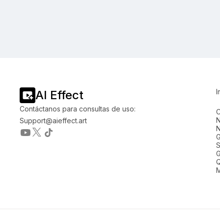
I
AI Effect
Contáctanos para consultas de uso:
C
N
Support@aieffect.art
N
G
S
G
M