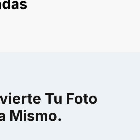
adas
o
Tarjeta Roja Sable de Luz
vierte Tu Foto
a Mismo.