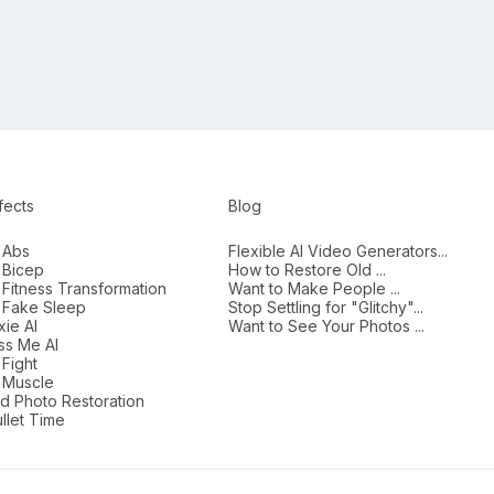
fects
Blog
 Abs
Flexible AI Video Generators...
 Bicep
How to Restore Old ...
 Fitness Transformation
Want to Make People ...
I Fake Sleep
Stop Settling for "Glitchy"...
xie AI
Want to See Your Photos ...
ss Me AI
 Fight
 Muscle
d Photo Restoration
llet Time