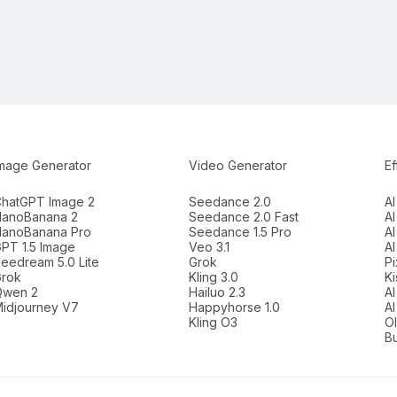
mage Generator
Video Generator
Ef
hatGPT Image 2
Seedance 2.0
AI
anoBanana 2
Seedance 2.0 Fast
AI
anoBanana Pro
Seedance 1.5 Pro
AI
PT 1.5 Image
Veo 3.1
A
eedream 5.0 Lite
Grok
Pi
rok
Kling 3.0
Ki
Qwen 2
Hailuo 2.3
AI
idjourney V7
Happyhorse 1.0
AI
Kling O3
Ol
Bu