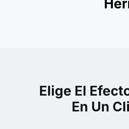
Her
Fatal Ace
Ganador de
Elige El Efec
En Un C