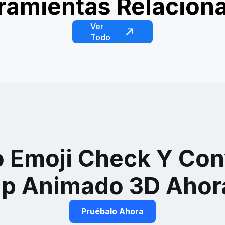
ramientas Relacion
l Oscar
Foto en Jet Privado
Avión Privad
Ver
Todo
to Emoji Check Y Con
lip Animado 3D Ahor
Pruébalo Ahora