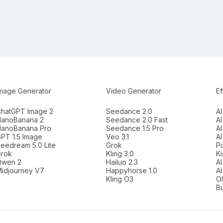
mage Generator
Video Generator
Ef
hatGPT Image 2
Seedance 2.0
AI
anoBanana 2
Seedance 2.0 Fast
AI
anoBanana Pro
Seedance 1.5 Pro
AI
PT 1.5 Image
Veo 3.1
A
eedream 5.0 Lite
Grok
Pi
rok
Kling 3.0
Ki
Qwen 2
Hailuo 2.3
AI
idjourney V7
Happyhorse 1.0
AI
Kling O3
Ol
Bu
います。
プライバシーポリシー
.