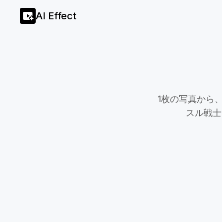
AI Effect
1枚の写真から
スル戦士
AIフィットネス変身
AIマッスル
Urban Evolve
神モード覚醒
ヴァンパイア・ロイヤリティ
ドラゴン・エ
スカル・マルチバース
人気
サイバーアーマー：雨中の覚醒
ラヴァ・ライ