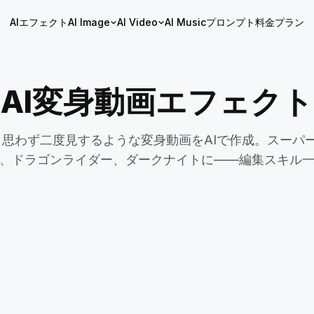
AIエフェクト
AI Image
AI Video
AI Music
プロンプト
料金プラン
AI変身動画エフェクト
、思わず二度見するような変身動画をAIで作成。スーパ
、ドラゴンライダー、ダークナイトに——編集スキル
AIアバター変換
AIペイント
Skyfall Vanguard
Cavalona D
ヴォーカー
Shark Shadows
ウェアウルフ
フィンタスティック・マーメイド
OmniHero Forge
毒々しいミノ
ズ