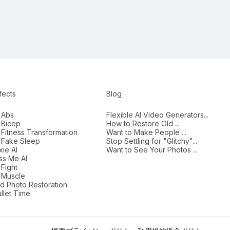
fects
Blog
 Abs
Flexible AI Video Generators...
 Bicep
How to Restore Old ...
 Fitness Transformation
Want to Make People ...
I Fake Sleep
Stop Settling for "Glitchy"...
xie AI
Want to See Your Photos ...
ss Me AI
 Fight
 Muscle
d Photo Restoration
llet Time
拒否する
同意する