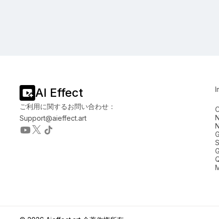
I
AI Effect
ご利用に関するお問い合わせ：
C
N
Support@aieffect.art
N
G
S
G
M
サイトのトラフィック分析と体験向上のためにCookieを使用して