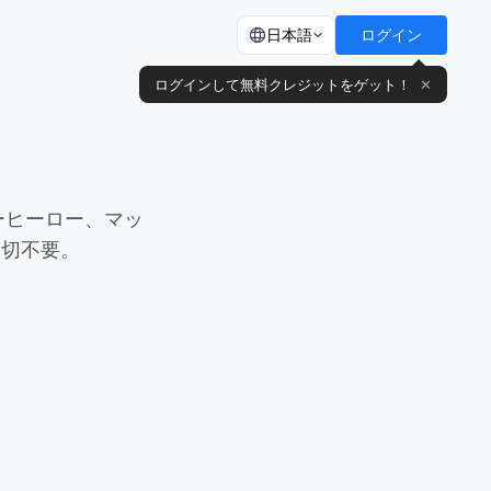
日本語
ログイン
ログインして無料クレジットをゲット！
✕
ーヒーロー、マッ
一切不要。
変身エフェクト
Full Throttle
ance
God Wing Gacha
・レイジ
雷神
カサゴ
黒い天使の翼