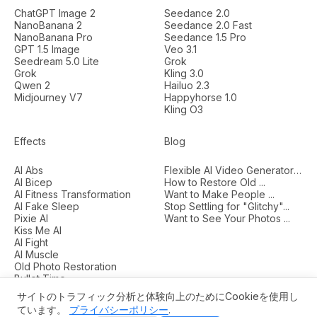
ChatGPT Image 2
Seedance 2.0
NanoBanana 2
Seedance 2.0 Fast
NanoBanana Pro
Seedance 1.5 Pro
GPT 1.5 Image
Veo 3.1
Seedream 5.0 Lite
Grok
Grok
Kling 3.0
Qwen 2
Hailuo 2.3
Midjourney V7
Happyhorse 1.0
Kling O3
Effects
Blog
AI Abs
Flexible AI Video Generators...
AI Bicep
How to Restore Old ...
AI Fitness Transformation
Want to Make People ...
AI Fake Sleep
Stop Settling for "Glitchy"...
Pixie AI
Want to See Your Photos ...
Kiss Me AI
AI Fight
AI Muscle
Old Photo Restoration
Bullet Time
サイトのトラフィック分析と体験向上のためにCookieを使用し
ています。
プライバシーポリシー
.