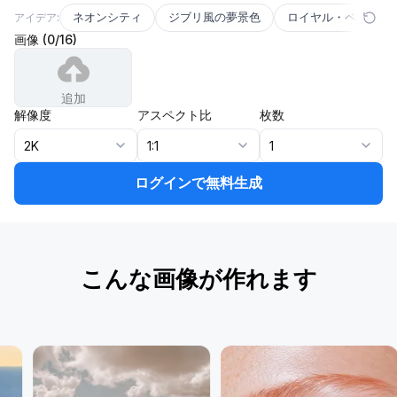
ネオンシティ
ジブリ風の夢景色
ロイヤル・ペット
アイデア:
画像
(
0
/
16
)
追加
解像度
アスペクト比
枚数
2K
1:1
1
ログインで無料生成
こんな画像が作れます