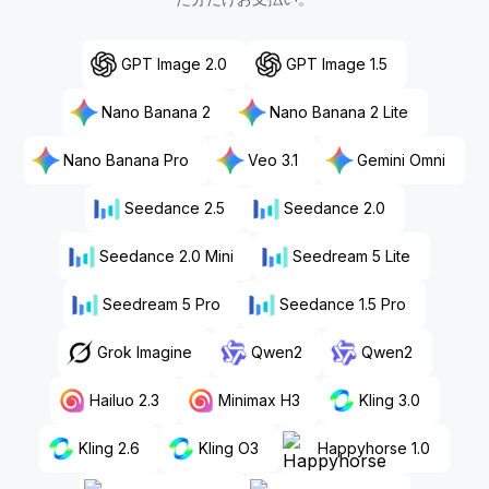
GPT Image 2.0
GPT Image 1.5
Nano Banana 2
Nano Banana 2 Lite
Nano Banana Pro
Veo 3.1
Gemini Omni
Seedance 2.5
Seedance 2.0
Seedance 2.0 Mini
Seedream 5 Lite
Seedream 5 Pro
Seedance 1.5 Pro
Grok Imagine
Qwen2
Qwen2
Hailuo 2.3
Minimax H3
Kling 3.0
Kling 2.6
Kling O3
Happyhorse 1.0