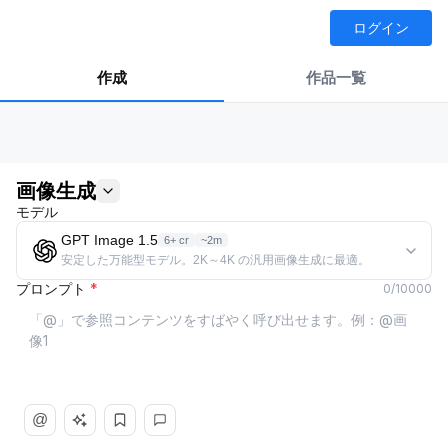
ログイン
作成
作品一覧
画像生成
モデル
GPT Image 1.5
6+ cr
~2m
安定した万能型モデル。2K～4K の汎用画像生成に最適。
プロンプト
*
0
/
10000
@