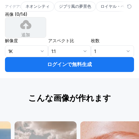
ネオンシティ
ジブリ風の夢景色
ロイヤル・ペット
アイデア:
画像
(
0
/
14
)
追加
解像度
アスペクト比
枚数
1K
1:1
1
ログインで無料生成
こんな画像が作れます