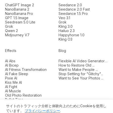
ChatGPT Image 2
Seedance 2.0
NanoBanana 2
Seedance 2.0 Fast
NanoBanana Pro
Seedance 1.5 Pro
GPT 1.5 Image
Veo 3.1
Seedream 5.0 Lite
Grok
Grok
Kling 3.0
Qwen 2
Hailuo 2.3
Midjourney V7
Happyhorse 1.0
Kling O3
Effects
Blog
AI Abs
Flexible AI Video Generators...
AI Bicep
How to Restore Old ...
AI Fitness Transformation
Want to Make People ...
AI Fake Sleep
Stop Settling for "Glitchy"...
Pixie AI
Want to See Your Photos ...
Kiss Me AI
AI Fight
AI Muscle
Old Photo Restoration
Bullet Time
サイトのトラフィック分析と体験向上のためにCookieを使用し
ています。
プライバシーポリシー
.