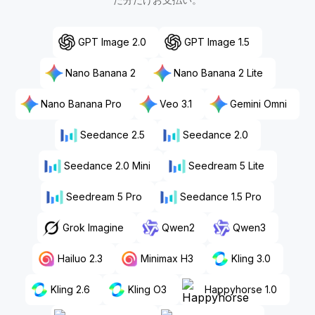
GPT Image 2.0
GPT Image 1.5
Nano Banana 2
Nano Banana 2 Lite
Nano Banana Pro
Veo 3.1
Gemini Omni
Seedance 2.5
Seedance 2.0
Seedance 2.0 Mini
Seedream 5 Lite
Seedream 5 Pro
Seedance 1.5 Pro
Grok Imagine
Qwen2
Qwen3
Hailuo 2.3
Minimax H3
Kling 3.0
Kling 2.6
Kling O3
Happyhorse 1.0