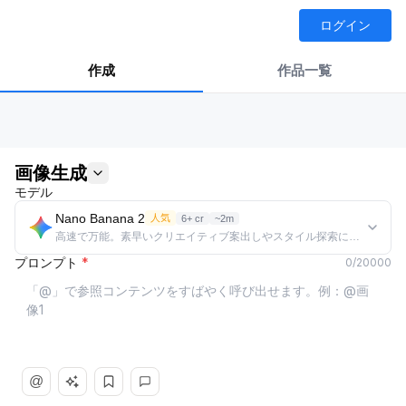
ログイン
作成
作品一覧
画像生成
モデル
Nano Banana 2
人気
6+ cr
~2m
高速で万能。素早いクリエイティブ案出しやスタイル探索に最適。
プロンプト
*
0
/
20000
@