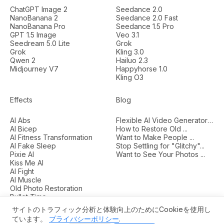
ChatGPT Image 2
Seedance 2.0
NanoBanana 2
Seedance 2.0 Fast
NanoBanana Pro
Seedance 1.5 Pro
GPT 1.5 Image
Veo 3.1
Seedream 5.0 Lite
Grok
Grok
Kling 3.0
Qwen 2
Hailuo 2.3
Midjourney V7
Happyhorse 1.0
Kling O3
Effects
Blog
AI Abs
Flexible AI Video Generators...
AI Bicep
How to Restore Old ...
AI Fitness Transformation
Want to Make People ...
AI Fake Sleep
Stop Settling for "Glitchy"...
Pixie AI
Want to See Your Photos ...
Kiss Me AI
AI Fight
AI Muscle
Old Photo Restoration
Bullet Time
サイトのトラフィック分析と体験向上のためにCookieを使用し
ています。
プライバシーポリシー
.