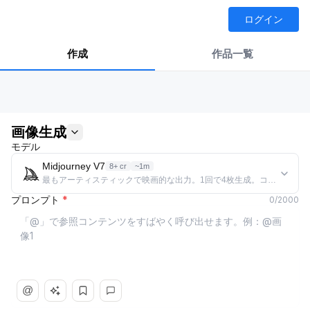
ログイン
作成
作品一覧
画像生成
モデル
Midjourney V7
8+ cr
~1m
最もアーティスティックで映画的な出力。1回で4枚生成。コンセプト
プロンプト
*
0
/
2000
@