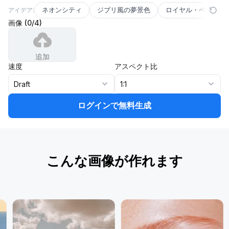
ネオンシティ
ジブリ風の夢景色
ロイヤル・ペット
アイデア:
画像
(
0
/
4
)
追加
速度
アスペクト比
Draft
1:1
ログインで無料生成
こんな画像が作れます