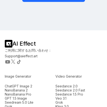
AI Effect
ご利用に関するお問い合わせ：
Support@aieffect.art
Image Generator
Video Generator
ChatGPT Image 2
Seedance 2.0
NanoBanana 2
Seedance 2.0 Fast
NanoBanana Pro
Seedance 1.5 Pro
GPT 1.5 Image
Veo 3.1
Seedream 5.0 Lite
Grok
Grok
Kling 3.0