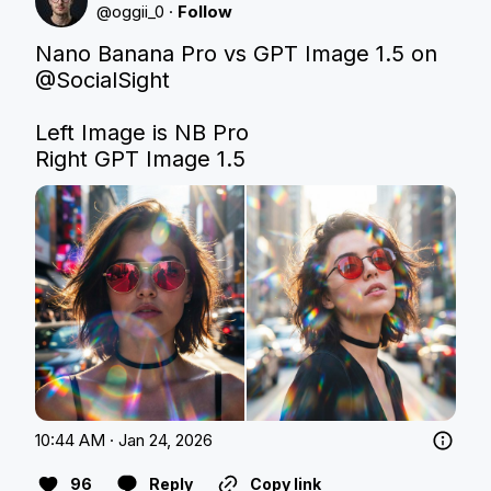
@
oggii_0
·
Follow
Nano Banana Pro vs GPT Image 1.5 on 
@SocialSight
Left Image is NB Pro

Right GPT Image 1.5
10:44 AM · Jan 24, 2026
96
Reply
Copy link