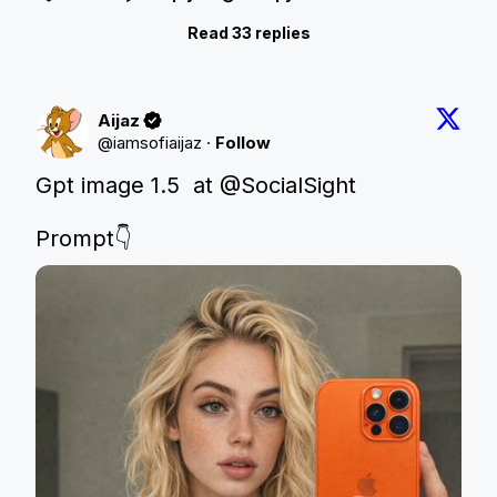
Read 33 replies
Aijaz
@
iamsofiaijaz
·
Follow
Gpt image 1.5  at 
@SocialSight
Prompt👇 