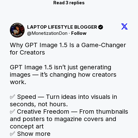
Read 3 replies
LAPTOP LIFESTYLE BLOGGER
@
MonetizationDon
·
Follow
Why GPT Image 1.5 Is a Game-Changer 
for Creators

GPT Image 1.5 isn’t just generating 
images — it’s changing how creators 
work.

✅ Speed — Turn ideas into visuals in 
seconds, not hours.

✅ Creative Freedom — From thumbnails 
and posters to magazine covers and 
concept art

✅
Show more