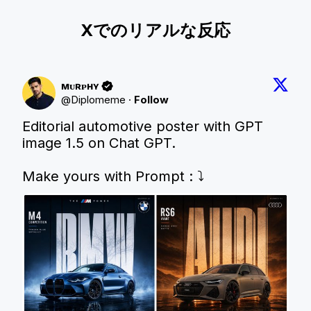
Xでのリアルな反応
ᴍᴜʀᴘʜʏ
@
Diplomeme
·
Follow
Editorial automotive poster with GPT 
image 1.5 on Chat GPT. 

Make yours with Prompt : ⤵️