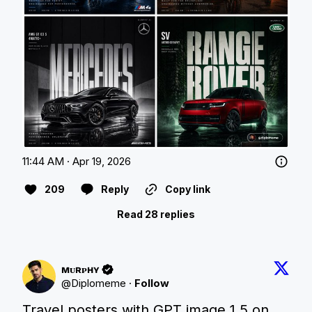
11:44 AM · Apr 19, 2026
209
Reply
Copy link
Read 28 replies
ᴍᴜʀᴘʜʏ
@
Diplomeme
·
Follow
Travel posters with GPT image 1.5 on 