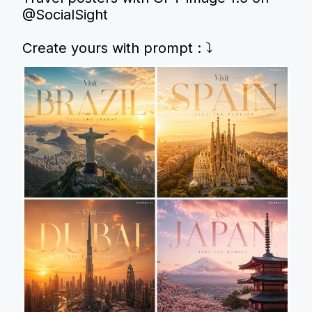
@SocialSight
Create yours with prompt : ⤵️