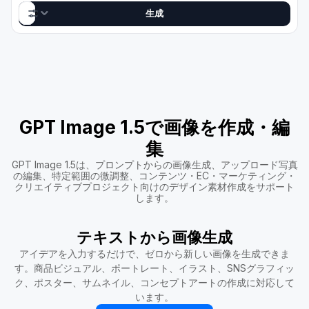
生成
AI Image
1:1 · 2K
GPT Image 1.5
GPT Image 1.5で画像を作成・編
集
GPT Image 1.5は、プロンプトからの画像生成、アップロード写真
の編集、特定範囲の微調整、コンテンツ・EC・マーケティング・
クリエイティブプロジェクト向けのデザイン素材作成をサポート
します。
テキストから画像生成
アイデアを入力するだけで、ゼロから新しい画像を生成できま
す。商品ビジュアル、ポートレート、イラスト、SNSグラフィッ
ク、ポスター、サムネイル、コンセプトアートの作成に対応して
います。