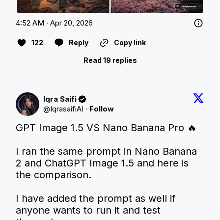
4:52 AM · Apr 20, 2026
122
Reply
Copy link
Read 19 replies
Iqra Saifi
@
IqrasaifiAI
·
Follow
GPT Image 1.5 VS Nano Banana Pro 🔥  

I ran the same prompt in Nano Banana 
2 and ChatGPT Image 1.5 and here is 
the comparison.  

I have added the prompt as well if 
anyone wants to run it and test 