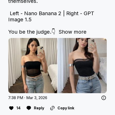
themselves.

 Left - Nano Banana 2 | Right - GPT 
Image 1.5

You be the judge.👇 
Show more
7:38 PM · Mar 3, 2026
14
Reply
Copy link