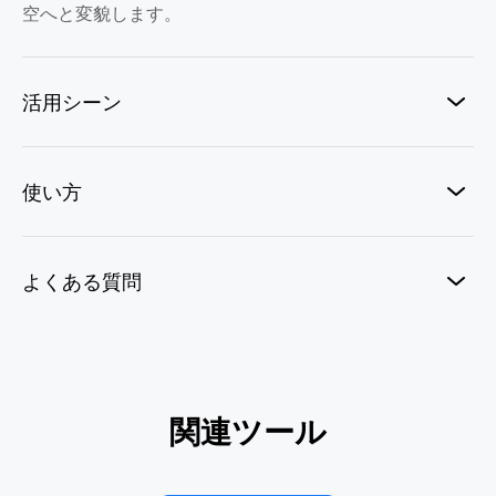
空へと変貌します。
活用シーン
使い方
よくある質問
AIブードゥー人形
関連ツール
ゴーストフェイスの恐怖
エイリアン拉致
ゾンビハンド
バービーになろう
360°レンジエフェクト