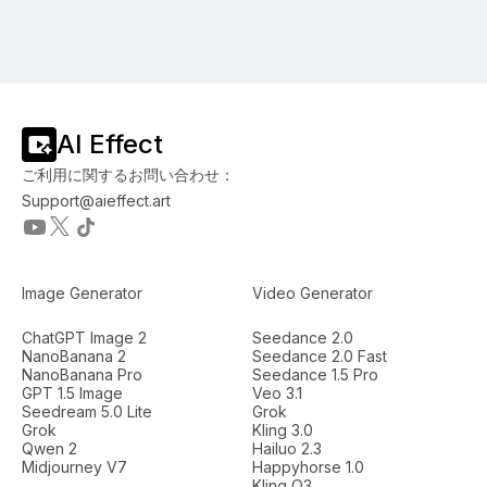
AI Effect
ご利用に関するお問い合わせ：
Support@aieffect.art
Image Generator
Video Generator
ChatGPT Image 2
Seedance 2.0
NanoBanana 2
Seedance 2.0 Fast
NanoBanana Pro
Seedance 1.5 Pro
GPT 1.5 Image
Veo 3.1
Seedream 5.0 Lite
Grok
Grok
Kling 3.0
Qwen 2
Hailuo 2.3
Midjourney V7
Happyhorse 1.0
Kling O3