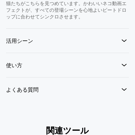
猫たちがこちらを見つめています。かわいいネコ動画エ
フェクトが、すべての登場シーンを心地よいビートドロ
ップに合わせてシンクロさせます。
活用シーン
使い方
よくある質問
AIペットコピー機
関連ツール
AIペットスケボー
レプラコーンをつかまえろ
フィッシュドリームコア