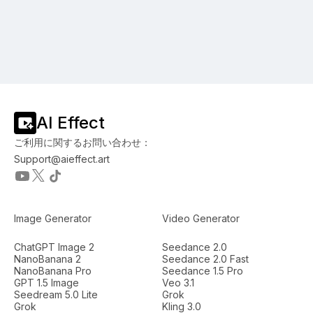
AI Effect
ご利用に関するお問い合わせ：
Support@aieffect.art
Image Generator
Video Generator
ChatGPT Image 2
Seedance 2.0
NanoBanana 2
Seedance 2.0 Fast
NanoBanana Pro
Seedance 1.5 Pro
GPT 1.5 Image
Veo 3.1
Seedream 5.0 Lite
Grok
Grok
Kling 3.0