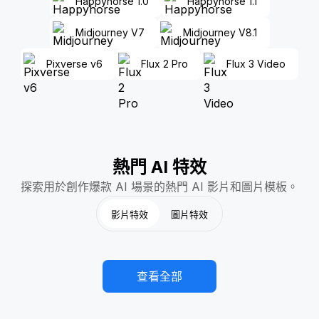
Happyhorse 1.0
Happyhorse 1.1
Midjourney V7
Midjourney V8.1
Pixverse v6
Flux 2 Pro
Flux 3 Video
熱門 AI 特效
探索用於創作爆款 AI 場景的熱門 AI 影片和圖片模板。
影片特效
圖片特效
AI 腹肌生成
AI對戰影片
Hot
Hot
AI二頭肌生成器
子彈時間
Hot
Hot
AI健身蛻變
AI 禿頭橫掃
Hot
Hot
阿根廷進球
Kiss Me AI
Hot
Hot
足球直播
骷髏多元宇宙
Hot
Hot
查看全部