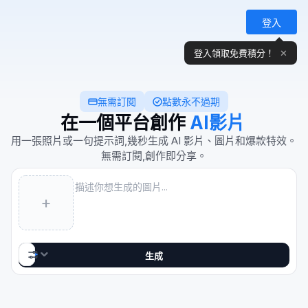
登入
登入領取免費積分！
✕
無需訂閱
點數永不過期
在一個平台創作 AI 影片、圖
在一個平台創作
AI影片
用一張照片或一句提示詞,幾秒生成 AI 影片、圖片和爆款特效。
無需訂閱,創作即分享。
Prompt
+
16:9 · 1K
Nano Banana 2
AI图片
生成