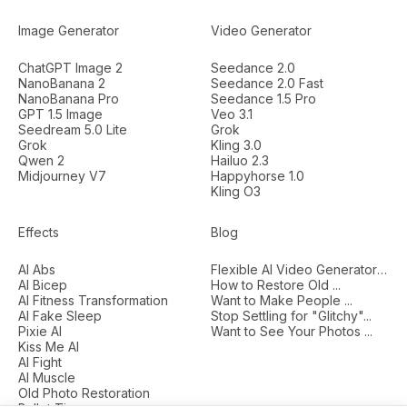
Image Generator
Video Generator
ChatGPT Image 2
Seedance 2.0
NanoBanana 2
Seedance 2.0 Fast
NanoBanana Pro
Seedance 1.5 Pro
GPT 1.5 Image
Veo 3.1
Seedream 5.0 Lite
Grok
Grok
Kling 3.0
Qwen 2
Hailuo 2.3
Midjourney V7
Happyhorse 1.0
Kling O3
Effects
Blog
AI Abs
Flexible AI Video Generators...
AI Bicep
How to Restore Old ...
AI Fitness Transformation
Want to Make People ...
AI Fake Sleep
Stop Settling for "Glitchy"...
Pixie AI
Want to See Your Photos ...
Kiss Me AI
AI Fight
AI Muscle
Old Photo Restoration