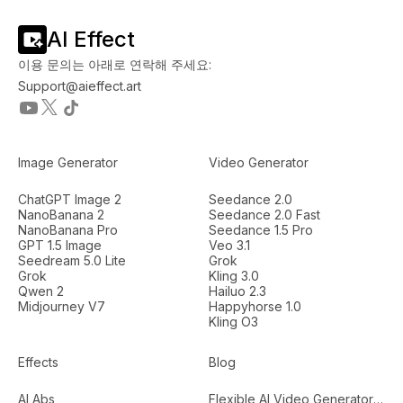
AI Effect
이용 문의는 아래로 연락해 주세요:
Support@aieffect.art
Image Generator
Video Generator
ChatGPT Image 2
Seedance 2.0
NanoBanana 2
Seedance 2.0 Fast
NanoBanana Pro
Seedance 1.5 Pro
GPT 1.5 Image
Veo 3.1
Seedream 5.0 Lite
Grok
Grok
Kling 3.0
Qwen 2
Hailuo 2.3
Midjourney V7
Happyhorse 1.0
Kling O3
Effects
Blog
AI Abs
Flexible AI Video Generators...