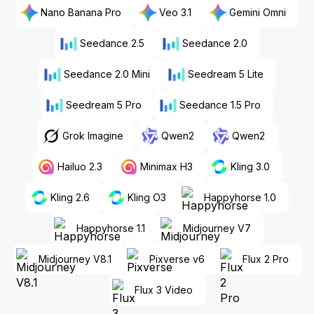
Nano Banana Pro
Veo 3.1
Gemini Omni
Seedance 2.5
Seedance 2.0
Seedance 2.0 Mini
Seedream 5 Lite
Seedream 5 Pro
Seedance 1.5 Pro
Grok Imagine
Qwen2
Qwen2
Hailuo 2.3
Minimax H3
Kling 3.0
Kling 2.6
Kling O3
Happyhorse 1.0
Happyhorse 1.1
Midjourney V7
Midjourney V8.1
Pixverse v6
Flux 2 Pro
Flux 3 Video